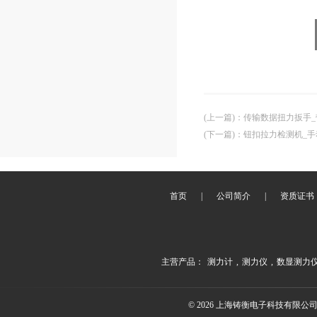
(上一篇)
：
传输数据扭力扳手
(下一篇)
：
钮扣拉力检测机_
首页
|
公司简介
|
资质证书
主营产品：
测力计
,
测力仪
,
数显测力
© 2026 上海铸衡电子科技有限公司(ww