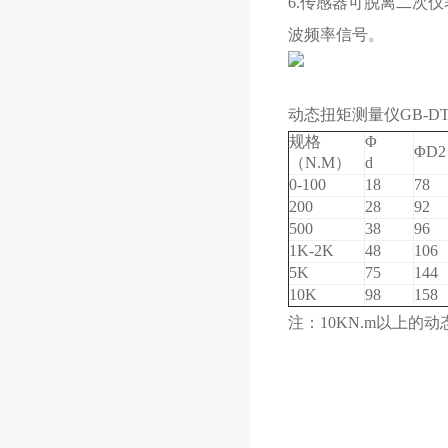
6.传感器可脱离二次仪
波频率信号。
动态扭矩测量仪GB-D
规格
Φ
ΦD2
（N.M）
d
0-100
18
78
200
28
92
500
38
96
1K-2K
48
106
5K
75
144
10K
98
158
注：10KN.m以上的