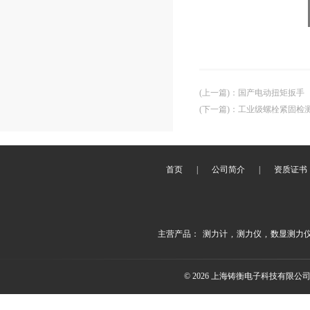
(上一篇)
：
国产电动扭矩扳手
(下一篇)
：
工业级螺栓紧固检测扭
首页
|
公司简介
|
资质证书
主营产品：
测力计
,
测力仪
,
数显测力
© 2026 上海铸衡电子科技有限公司(ww