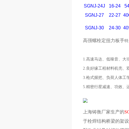
SGNJ-24J
16-24
5
SGNJ-27
22-27
40
SGNJ-30
24-30
40
高强螺栓定扭力板手
特
1.高速马达、低噪音、大功率
2.良好缘工程材料机壳、
3.枪式握把、负荷人体
5.精密行星减速、功效、
上海铸衡厂家生产的
S
于栓焊结构桥梁的架设