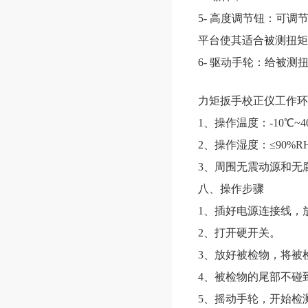
5- 高度调节钮：可
平台使其适合被测扭矩
6- 驱动手轮：给被
力矩扳手校正仪
工作环
1、操作温度：-10℃~4
2、操作湿度：≤90%R
3、周围无震动源和无
八、操作步骤
1、插好电源连接线，
2、打开硬开关。
3、放好被检物，将被
4、被检物的尾部不碰
5、摇动手轮，开始检