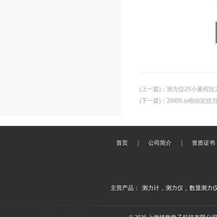
(上一篇)
：
测力仪2N小量程拉
(下一篇)
：
2000N.m电动定
首页
|
公司简介
|
资质证书
主营产品：
测力计
,
测力仪
,
数显测力