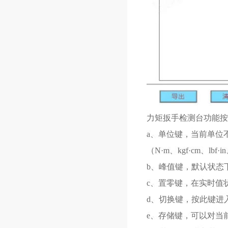
力矩扳手检测台
功能按
a、单位键，当前单位
（N·m、kgf·cm、lbf
b、峰值键，默认状态
c、置零键，在实时值
d、切换键，按此键进
e、存储键，可以对当