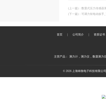
(上一篇)
：
数显式压力传感器
(下一篇)
：
可调力矩电动扳手
首页
|
公司简介
|
资质证书
主营产品：
测力计
,
测力仪
,
数显测力
© 2026 上海铸衡电子科技有限公司(ww