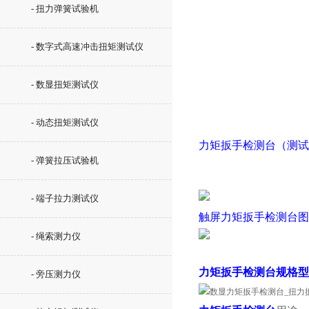
- 扭力弹簧试验机
- 数字式高速冲击扭矩测试仪
- 数显扭矩测试仪
- 动态扭矩测试仪
力矩扳手检测台（测试
- 弹簧拉压试验机
- 端子拉力测试仪
触屏力矩扳手检测台图
- 绳索测力仪
力矩扳手检测台规格型
- 旁压测力仪