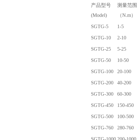
产品型号
测量范围
(Model)
（N.m）
SGTG-5
1-5
SGTG-10
2-10
SGTG-25
5-25
SGTG-50
10-50
SGTG-100
20-100
SGTG-200
40-200
SGTG-300
60-300
SGTG-450
150-450
SGTG-500
100-500
SGTG-760
280-760
SGTG-1000
200-1000