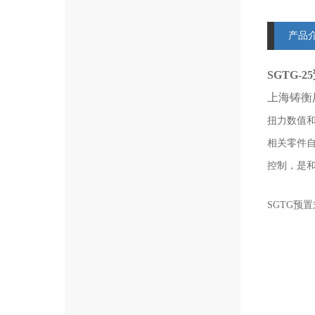
产品
SGTG-
上海铸衡
扭力数值
相关零件自
控制，是
SGTG预