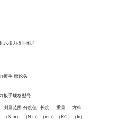
制式扭力扳手图片
力扳手 棘轮头
力扳手规格型号
测量范围
分度值
长度
重量
方榫
（N.m）
（N.m）
（mm）
（KG）
（in）