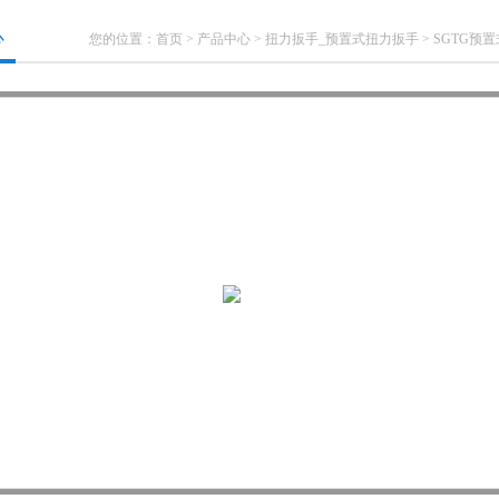
心
您的位置：
首页
>
产品中心
>
扭力扳手_预置式扭力扳手
>
SGTG预