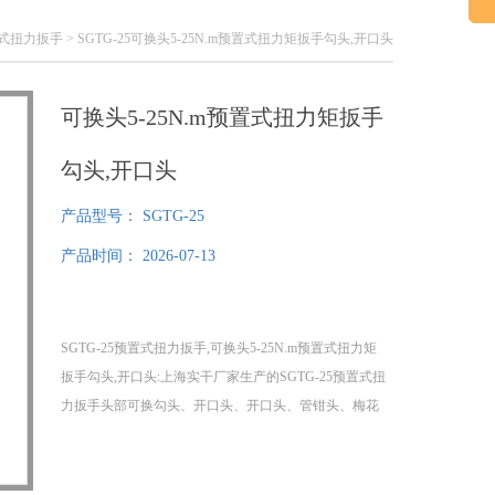
置式扭力扳手
> SGTG-25可换头5-25N.m预置式扭力矩扳手勾头,开口头
可换头5-25N.m预置式扭力矩扳手
勾头,开口头
产品型号：
SGTG-25
产品时间：
2026-07-13
SGTG-25预置式扭力扳手,可换头5-25N.m预置式扭力矩
扳手勾头,开口头:上海实干厂家生产的SGTG-25预置式扭
力扳手头部可换勾头、开口头、开口头、管钳头、梅花
头；本款预置式扭力扳手具有预置扭力数值和发讯装
置。当紧固件的拧紧扭矩达到预置数值时，能自动发出
讯号“嗒“的一声，同时伴有明显的手感振动。解除作用