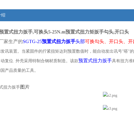
介绍
25预置式扭力扳手,
可换头5-25N.m预置式扭力矩扳手勾头,开口头
厂家生产的
SGTG-25
预置式扭力扳手
头部
可换勾头、开口头、开
和发讯装置。当紧固件的拧紧扭矩达到预置数值时，能自动发出讯号"嗒"
预置式扭力扳手
动复位. 外壳采用特制合钢材质制造。该款
具有扭力准
和国产品质量的工具。
图片
置式扭力扳手