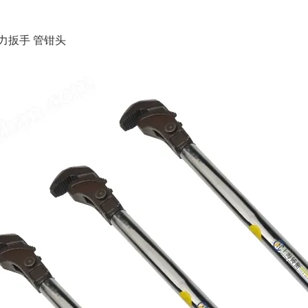
力扳手 管钳头