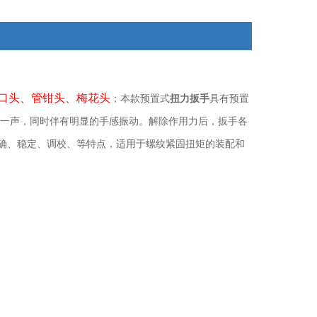
力后，扳手各相关零件自动复位. 外壳采用特制合钢材质
制造。该款预置式扭力扳手
口头、管钳头、梅花头
；本款预置式
扭力扳手
具有预置
的一声，同时伴有明显的手感振动。解除作用力后，扳手各
确、稳定、调校、等特点，适用于螺纹紧固扭矩的装配和