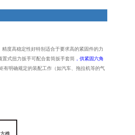
表示出扭矩数值。凡是对螺栓、螺母的扭矩有明确规定
的装配工作（如汽车、拖拉机等的气缸装配）
）
精度高稳定性好特别适合于要求高的紧固件的力
预置式扭力扳手可配合套筒扳手套筒
，供紧固六角
矩有明确规定的装配工作（如汽车、拖拉机等的气
方榫