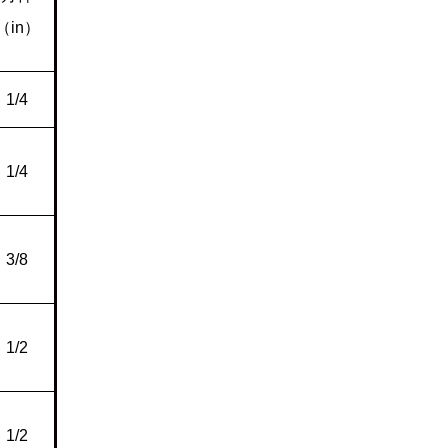
（
in
）
1/4
1/4
3/8
1/2
1/2