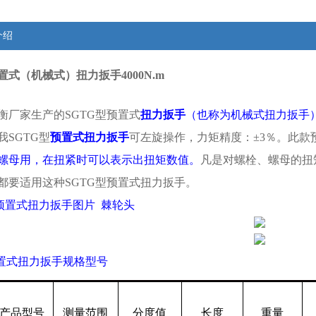
介绍
置式（机械式）扭力扳手4000N.m
厂家生产的SGTG型预置式
扭力扳手
（也称为机械式扭力扳手
我SGTG型
预置式扭力扳手
可左旋操作，力矩精度：±3％。此款
螺母用，在扭紧时可以表示出扭矩数值。
凡是对螺栓、螺母的扭
都要适用这种SGTG型预置式扭力扳手。
型预置式扭力扳手图片 棘轮头
置式扭力扳手规格型号
产品型号
测量范围
分度值
长度
重量