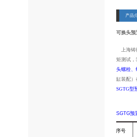
产品
可换头预
上海铸衡
矩测试，
头螺栓、
缸装配）
SGTG
SGTG
预
序号