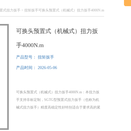
预置式扭力扳手
> 扭矩扳手可换头预置式（机械式）扭力扳手4000N.m
可换头预置式（机械式）扭力扳
手4000N.m
产品型号：
扭矩扳手
产品时间：
2026-05-06
可换头预置式（机械式）扭力扳手4000N.m：本扭力扳
手支持非标定制，SGTG型预置式扭力扳手（也称为机
械式扭力扳手）精度高稳定性好特别适合于要求高的紧
固件的力矩测试，我SGTG型预置式扭力扳手可左旋操
作，力矩精度：±3％。此款预置式扭力扳手可配合套筒
扳手套筒，供紧固六角头螺栓、螺母用，在扭紧时可以