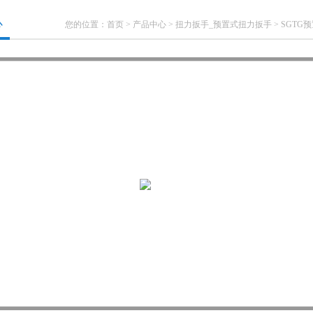
心
您的位置：
首页
>
产品中心
>
扭力扳手_预置式扭力扳手
>
SGTG