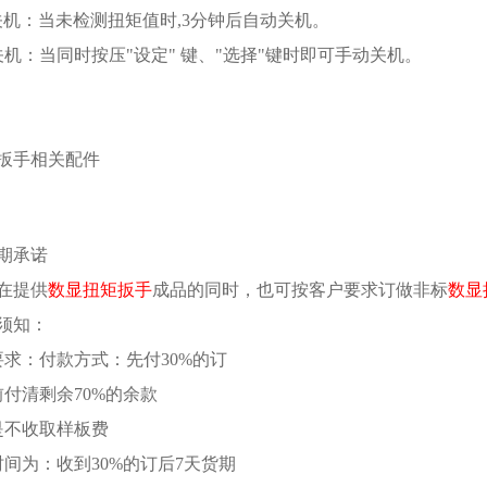
关机：当未检测扭矩值时,3分钟后自动关机。
关机：当同时按压"设定" 键、"选择"键时即可手动关机。
扳手相关配件
期承诺
在提供
数显
扭矩
扳手
成品的同时，也可按客户要求订做非标
数显
须知：
要求：付款方式：先付30%的订
前付清剩余70%的余款
是不收取样板费
时间为：收到30%的订后7天货期