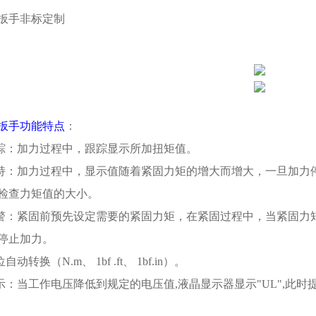
扳手非标定制
扳手功能特点
：
跟踪：加力过程中，跟踪显示所加扭矩值。
保持：加力过程中，显示值随着紧固力矩的增大而增大，一旦加力
检查力矩值的大小。
报警：紧固前预先设定需要的紧固力矩，在紧固过程中，当紧固力
停止加力。
自动转换（N.m、 1bf .ft、 1bf.in）。
显示：当工作电压降低到规定的电压值,液晶显示器显示"UL",此