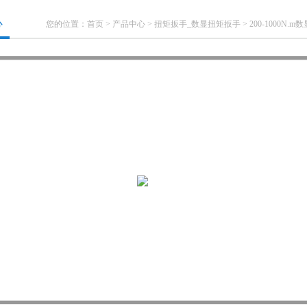
心
您的位置：
首页
>
产品中心
>
扭矩扳手_数显扭矩扳手
>
200-1000N.