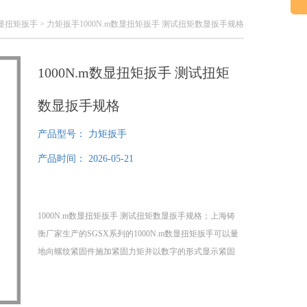
m数显扭矩扳手
> 力矩扳手1000N.m数显扭矩扳手 测试扭矩数显扳手规格
1000N.m数显扭矩扳手 测试扭矩
数显扳手规格
产品型号：
力矩扳手
产品时间：
2026-05-21
1000N.m数显扭矩扳手 测试扭矩数显扳手规格；上海铸
衡厂家生产的SGSX系列的1000N.m数显扭矩扳手可以量
地向螺纹紧固件施加紧固力矩并以数字的形式显示紧固
力矩的大小。该1000N.m数显扭矩扳手具有精度高
(±4％)、造型美观、显示准确，稳定，，耗电量小，使
用，头部(棘轮、开口、管钳、梅花）可换等特点。