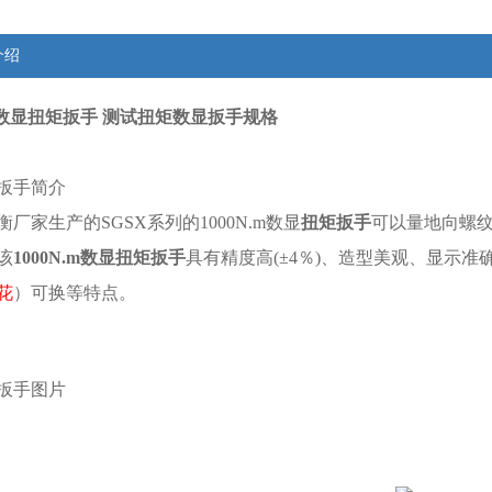
介绍
.m数显扭矩扳手 测试扭矩数显扳手规格
扳手简介
厂家生产的SGSX系列的1000N.m数显
扭矩扳手
可以量地向螺
该
1000N.m数显扭矩扳手
具有精度高(±4％)、造型美观、显示准
花
）可换等特点。
扳手图片