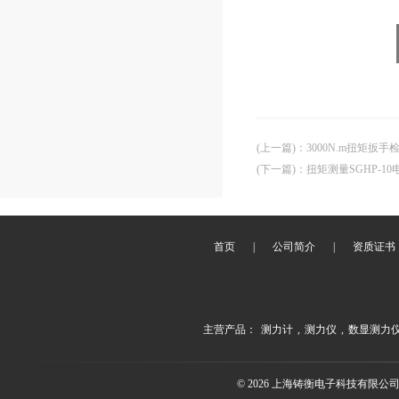
(上一篇)
：
3000N.m扭矩扳手
(下一篇)
：
扭矩测量SGHP-
首页
|
公司简介
|
资质证书
主营产品：
测力计
,
测力仪
,
数显测力
© 2026 上海铸衡电子科技有限公司(ww