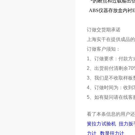
*的断点和过载输出
ABS仪器存放盒内衬
订做交货期承诺
上海
实干
在提供成品的
订做客户须知：
1、订做要求：付款方
2、出货前付清剩余70
3、我们是不收取样板
4、订做时间为：收到3
5、如有疑问请在线客
看了本条信息的用户还
簧拉力试验机
扭力扳
力计
数显扭力计