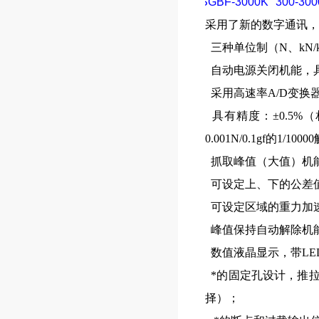
SGBF-3000K
300-300
采用了新的数字通讯，
三种单位制（N、kN/kg
自动电源关闭机能，具
采用高速率A/D变换器，
具有精度：±0.5%（
0.001N/0.1gf的1/10
抓取峰值（大值）机
可设定上、下的公差值
可设定区域的重力加速
峰值保持自动解除机
数值液晶显示，带LE
*的固定孔设计，推
择）；