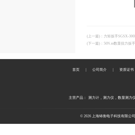
(上一篇)
：
力矩扳手SGSX-300N
(下一篇)
：
50N.m数显扭力
首页
|
公司简介
|
资质证书
主营产品：
测力计
,
测力仪
,
数显测力
© 2026 上海铸衡电子科技有限公司(ww