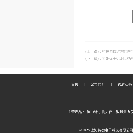
(上一篇)
：
推拉力仪S型数显推
(下一篇)
：
力矩扳手0-5N.m
首页
|
公司简介
|
资质证书
主营产品：
测力计
,
测力仪
,
数显测力
© 2026 上海铸衡电子科技有限公司(ww