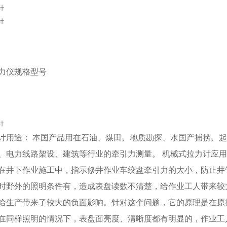
力仪规格型号
计
用途： 本国产品用在石油、煤田、地质勘探、水国产捕捞、
、电力线路架设、建筑等行业的牵引力测量。 机械式拉力计应
在井下作业施工中，指示修井作业车绞盘牵引力的大小，防止井
时野外的照明条件有，造成表盘读数不清楚，给作业工人带来较
给生产带来了较大的负面影响。针对这个问题，它的原理是在原
在同样照明的情况下，表盘面亮度、清晰度都有明显的，作业工