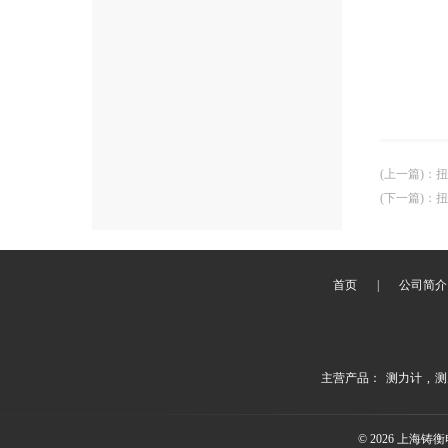
(上一篇)
：
扭
(下一篇)
：
扭
首页
|
公司简介
主营产品：
测力计
,
测
© 2026 上海铸衡