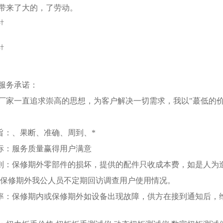
带来了大的，了劳动。
服务承诺：
厂家一直追求崇高的思想，为客户解决一切需求，我以"蕞低的价
宗旨：、果断、准确、周到、*
目标：服务质量赢得用户满意
原则：保修期外零部件的损坏，提供的配件只收成本费，如是人为
在保修期外我公人员不定期回访调查用户使用情况。
效率：保修期内或保修期外如设备出现故障，供方在接到通知后，