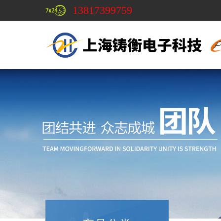
13817399759