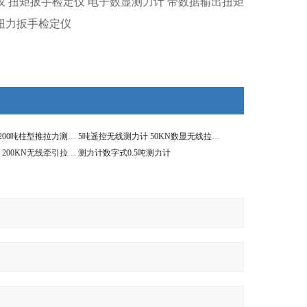
仪
扭矩扳手检定仪
电子数显测力计
带数据输出扭矩
.m扭力扳手检定仪
供应1吨 5吨 20吨 200吨柱型推拉力测力仪
5吨遥控无线测力计 50KN数显无线拉力测试仪
牵引用无线拉力计 200KN无线牵引拉力测试仪
测力计数字式0.5吨测力计