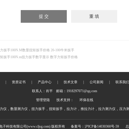
力扳手100N.M数显扭矩扳手价格 20-100牛米扳手
矩扳手100N.m扭力扳手数字显示 数字力矩扳手价格
|
资质证书
|
产品中心
|
技术文章
|
公司新闻
|
联系我
联系人：肖平 邮箱：1918297071@qq.com
管理登陆
技术支持：
环保在线
力仪
,
数显测力仪
,
扭力扳手
,
扭矩扳手
,
拉力计
,
推拉力计
,
拉力测力仪
,
压力
电子科技有限公司(www.cljsg.com) 版权所有
备案号：沪ICP备14030360号-59
总