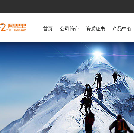
首页
公司简介
资质证书
产品中心