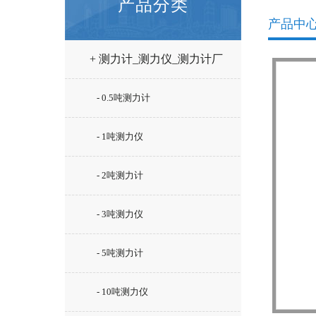
产品分类
产品中
+ 测力计_测力仪_测力计厂
家
- 0.5吨测力计
- 1吨测力仪
- 2吨测力计
- 3吨测力仪
- 5吨测力计
- 10吨测力仪