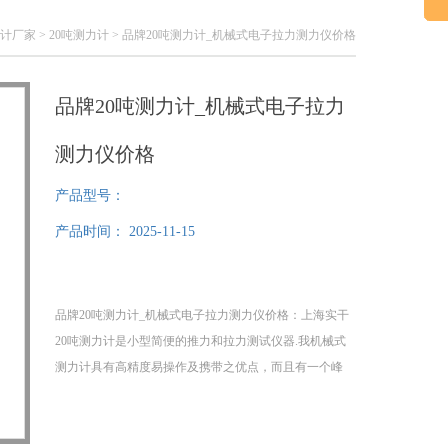
力计厂家
>
20吨测力计
> 品牌20吨测力计_机械式电子拉力测力仪价格
品牌20吨测力计_机械式电子拉力
测力仪价格
产品型号：
产品时间：
2025-11-15
品牌20吨测力计_机械式电子拉力测力仪价格：上海实干
20吨测力计是小型简便的推力和拉力测试仪器.我机械式
测力计具有高精度易操作及携带之优点，而且有一个峰
值 切换操作旋钮，可做荷重峰值指示及连续荷重值指
示。