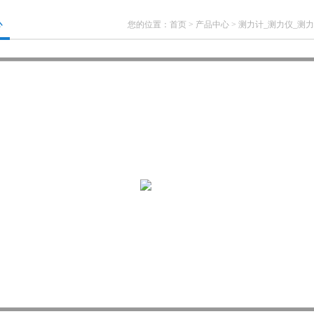
心
您的位置：
首页
>
产品中心
>
测力计_测力仪_测