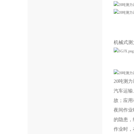
机械式测
20吨测力
汽车运输
故；应用
夜间作业
的隐患，
作业时，