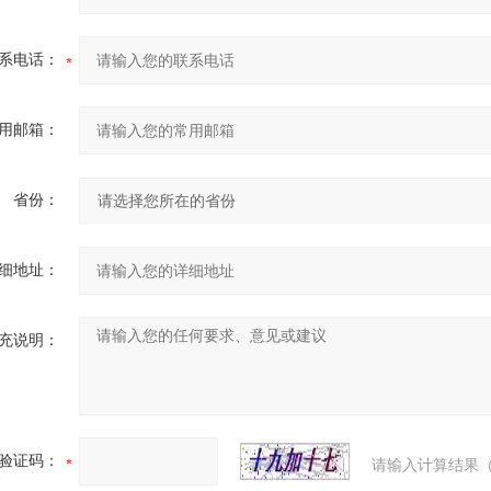
系电话：
用邮箱：
省份：
细地址：
充说明：
验证码：
请输入计算结果（