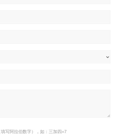
填写阿拉伯数字），如：三加四=7