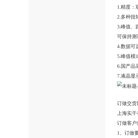
1.精度
2.多种扭矩
3.峰值
可保持测
4.数据
5.峰值
6.国产
7.液晶
订做交货
上海实干
订做客户
1、订做