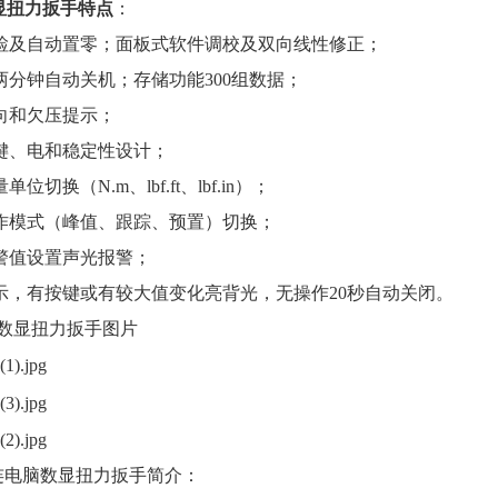
数显扭力扳手特点
：
自检及自动置零；面板式软件调校及双向线性修正；
号两分钟自动关机；存储功能300组数据；
方向和欠压提示；
按键、电和稳定性设计；
单位切换（N.m、lbf.ft、lbf.in）；
工作模式（峰值、跟踪、预置）切换；
报警值设置声光报警；
显示，有按键或有较大值变化亮背光，无操作20秒自动关闭。
数显扭力扳手图片
可连电脑数显扭力扳手简介
：