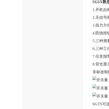
SGSX
1.开机
2.无信
3.扭力
4.防蚀
5.三种测量
6.三种
7.任意
8.背光
非标改制
SGTS