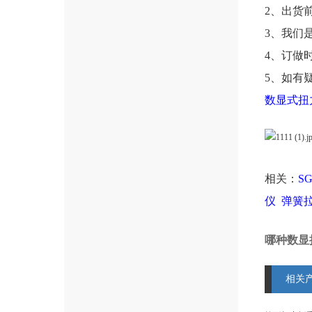
2、出货
3、我们
4、订做
5、如有
数显式扭
相关：
S
仪
弹簧
哪种数显
相关