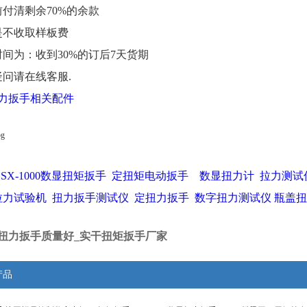
前付清剩余70%的余款
是不收取样板费
时间为：收到30%的订后7天货期
疑问请在线客服.
力扳手相关配件
GSX-1000数显扭矩扳手
定扭矩电动扳手
数显扭力计
拉力测试
拉力试验机
扭力扳手测试仪
定扭力扳手
数字扭力测试仪
瓶盖扭
扭力扳手质量好_实干扭矩扳手厂家
产品