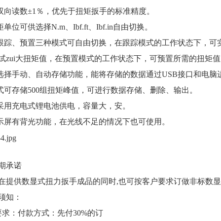
：双向读数±1％，优先于扭矩扳手的标准精度。
单位可供选择N.m、Ibf.ft、Ibf.in自由切换。
、跟踪、预置三种模式可自由切换，在跟踪模式的工作状态下，可
试zui大扭矩值，在预置模式的工作状态下，可预置所需的扭矩值
可选择手动、自动存储功能，能将存储的数据通过USB接口和电脑
模式可存储500组扭矩峰值，可进行数据存储、删除、输出。
品采用充电式锂电池供电，容量大，安。
显示屏有背光功能，在光线不足的情况下也可使用。
期承诺
在提供
数显式扭力扳手
成品的同时,也可按客户要求订做非标
数显
须知：
要求：付款方式：先付30%的订