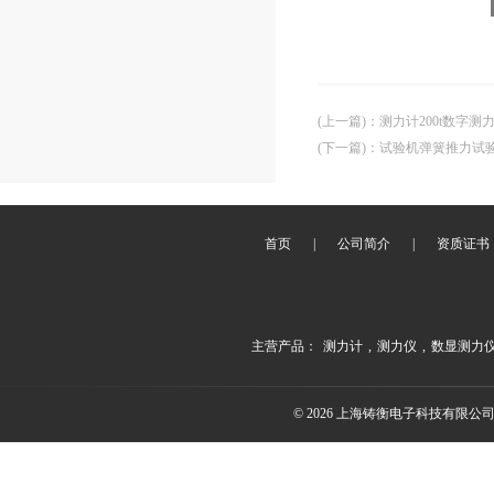
(上一篇)
：
测力计200t数字测
(下一篇)
：
试验机弹簧推力试
首页
|
公司简介
|
资质证书
主营产品：
测力计
,
测力仪
,
数显测力
© 2026 上海铸衡电子科技有限公司(ww