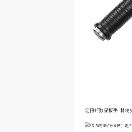
定扭矩数显扳手
棘轮