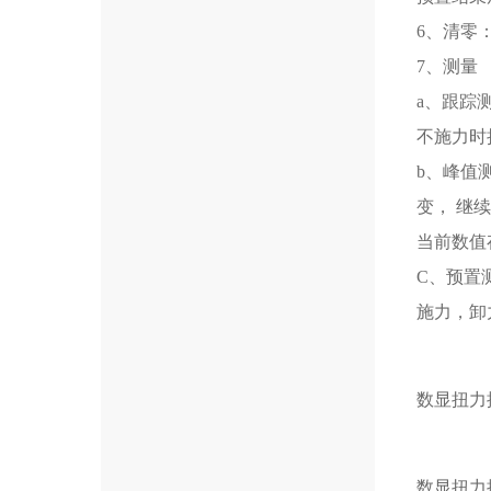
6、清零
7、测量
a、跟踪
不施力时扭
b、峰值
变， 继
当前数值
C、预置
施力，卸
数显扭力
数显扭力