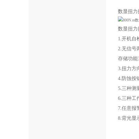
数显扭力
数显扭力
1.开机
2.无信
存储功能
3.扭力
4.防蚀
5.三种测量
6.三种
7.任意
8.背光