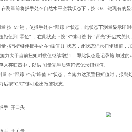
：在测量前将扳手处在自然水平空载状态下，按“O/C"键现有的显示
测量 按“M"键，使扳手处在“跟踪 F"状态，此状态下测量显示
矩值到“零位" ，在此状态下按“S"键可选 择 “背光"开启式关闭
测量 按“M"键使扳手处在“峰值 H"状态，此状态记录扭矩峰值
续施力大于当前扭矩时数值继续增加， 即此状态是记录施 加过的z
存入存贮器中，以供 测量完毕后查询该记录扭矩值。
测量 在“跟踪 F"或“峰值 H"状态，当施力达预置扭矩值时，报
力后按“O/C"键可退出报警状态。
扳手
开口头
扳手
开关量