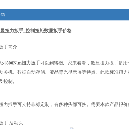
介绍
.m数显扭力扳手_控制扭矩数显扳手价格
扳手简介
系列
800N.m扭力扳手
可以到铸衡厂家来看看，
数显扭力扳手
是用
动关机、数据自动存储、液晶背光显示屏等特点。此款标准扭力
及控制。
扭力扳手可支持非标定制，有多种头部可换。需要本款产品报价
扳手
活动头