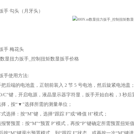
扳手
勾头（月牙头）
扳手
梅花头
扳手
使用方法:
手把后端的电池盖，正朝前装入 2 节 5 号电池，然后旋紧电池盖
“O/C"键，开启电源，液晶显示器字符显，扳手开始自检，3 秒后
选择，按“▼"选择所需的测量单位；
式选择：按“M"键，选择“跟踪 F"或“峰值 H"模式；
值报警预置：按“M"“预置 P"模式，再按“P"键确定所需预置扭矩
后按“M"键退出预置模式，到“跟踪 F"状态，或再按一次“M"键进