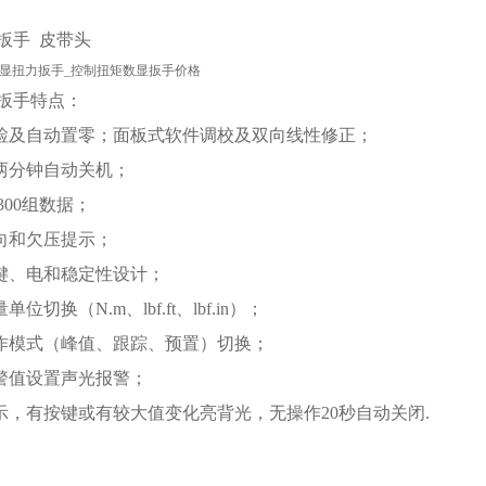
扳手
皮带头
扳手
特点：
自检及自动置零；面板式软件调校及双向线性修正；
号两分钟自动关机；
300组数据；
方向和欠压提示；
按键、电和稳定性设计；
单位切换（N.m、lbf.ft、lbf.in）；
工作模式（峰值、跟踪、预置）切换；
报警值设置声光报警；
显示，有按键或有较大值变化亮背光，无操作20秒自动关闭.