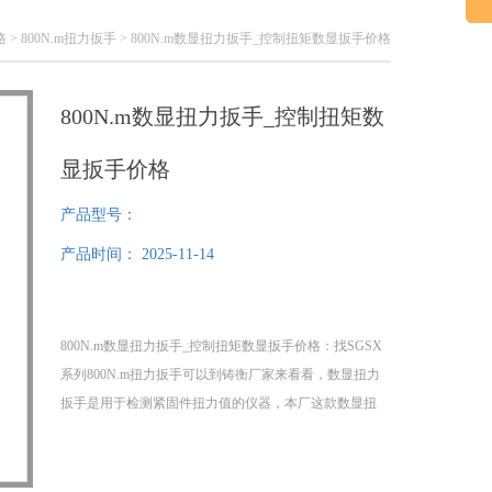
格
>
800N.m扭力扳手
> 800N.m数显扭力扳手_控制扭矩数显扳手价格
800N.m数显扭力扳手_控制扭矩数
显扳手价格
产品型号：
产品时间：
2025-11-14
800N.m数显扭力扳手_控制扭矩数显扳手价格：找SGSX
系列800N.m扭力扳手可以到铸衡厂家来看看，数显扭力
扳手是用于检测紧固件扭力值的仪器，本厂这款数显扭
力扳手具有自动关机、数据自动存储、液晶背光显示屏
等特点。此款标准扭力扳手适用于汽车、摩托车、机械
制造等行业的螺栓紧固测试及控制。