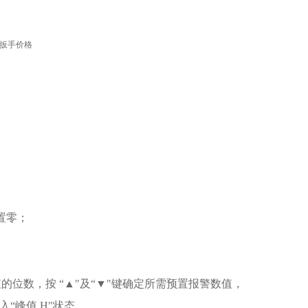
；
置零；
值的位数，按 “▲"及“▼"键确定所需预置报警数值，
入“峰值 H"状态。