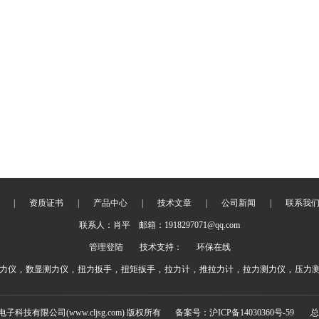
|
资质证书
|
产品中心
|
技术文章
|
公司新闻
|
联系我
联系人：肖平 邮箱：1918297071@qq.com
管理登陆
技术支持：
环保在线
力仪
,
数显测力仪
,
扭力扳手
,
扭矩扳手
,
拉力计
,
推拉力计
,
拉力测力仪
,
压力
电子科技有限公司(www.cljsg.com) 版权所有
备案号：沪ICP备14030360号-59
总