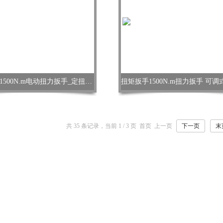
力矩扳手1500N.m电动扭力扳手_定扭矩电动扳手厂家
共 35 条记录，当前 1 / 3 页 首页 上一页
下一页
末