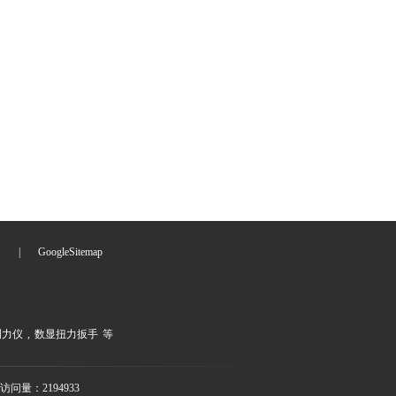
们
|
GoogleSitemap
测力仪
,
数显扭力扳手
等
访问量：2194933