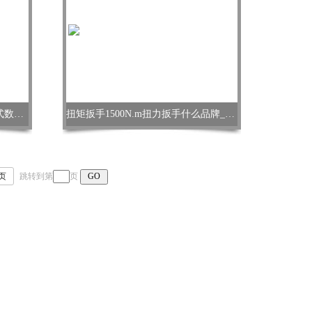
扭矩扳手1500N.m扭力扳手 可调式数显扭矩检测扳手
扭矩扳手1500N.m扭力扳手什么品牌_表盘扳手力矩测试
页
跳转到第
页