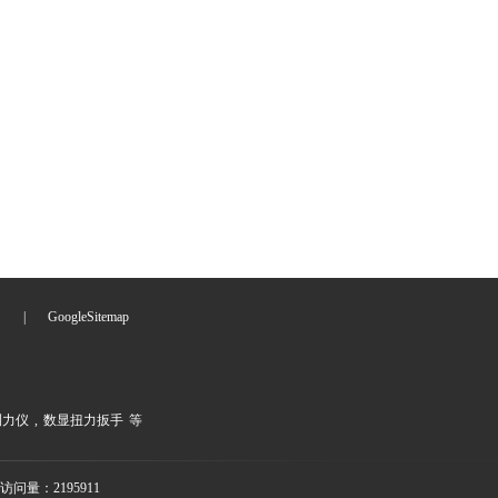
们
|
GoogleSitemap
测力仪
,
数显扭力扳手
等
访问量：2195911