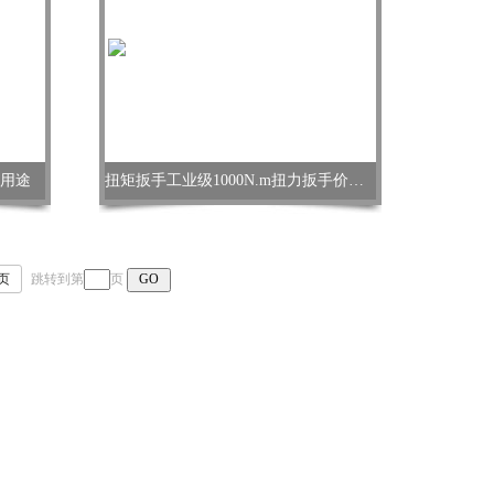
手用途
扭矩扳手工业级1000N.m扭力扳手价格_扭力测试扳手
页
跳转到第
页