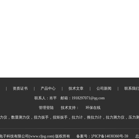
|
资质证书
|
产品中心
|
技术文章
|
公司新闻
|
联系我
联系人：肖平 邮箱：1918297071@qq.com
管理登陆
技术支持：
环保在线
力仪
,
数显测力仪
,
扭力扳手
,
扭矩扳手
,
拉力计
,
推拉力计
,
拉力测力仪
,
压力
电子科技有限公司(www.cljsg.com) 版权所有
备案号：沪ICP备14030360号-59
总