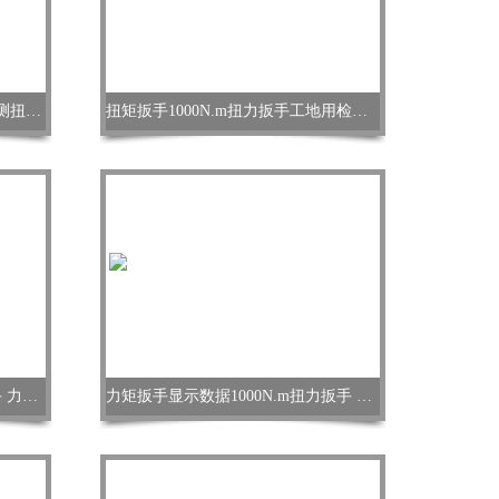
预置式1000N.m扭力扳手价格_检测扭矩扳手TG
扭矩扳手1000N.m扭力扳手工地用检测高强螺栓型扳手
带咔嗒报警预置1000N.m扭力扳手 力矩板子
力矩扳手显示数据1000N.m扭力扳手 数据输出扭矩扳手