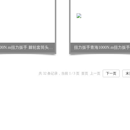
预置式1000N.m扭力扳手 棘轮套筒头力矩工具
扭力扳手青海1000N.m扭力扳
共 32 条记录，当前 1 / 3 页 首页 上一页
下一页
末