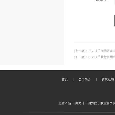
(上一篇)
：
扭力扳手指示表盘式扭
(下一篇)
：
扭力扳手我想要用到8
首页
|
公司简介
|
资质证书
主营产品：
测力计
,
测力仪
,
数显测力