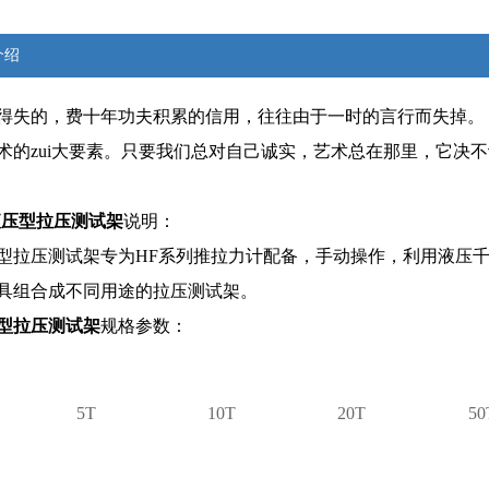
介绍
得失的，费十年功夫积累的信用，往往由于一时的言行而失掉。
术的zui大要素。只要我们总对自己诚实，艺术总在那里，它决
液压型拉压测试架
说明：
型拉压测试架专为
HF
系列推拉力计配备，手动操作，利用液压
具组合成不同用途的拉压测试架。
型拉压测试架
规格参数：
5T
10T
20T
50