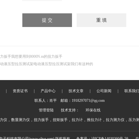
力扳手我想要用到8000N.m的扭力扳手
动液压型拉压测试架电动液压型拉压测试架我们有这种的
|
资质证书
|
产品中心
|
技术文章
|
公司新闻
|
联系我
联系人：肖平 邮箱：1918297071@qq.com
管理登陆
技术支持：
环保在线
力仪
,
数显测力仪
,
扭力扳手
,
扭矩扳手
,
拉力计
,
推拉力计
,
拉力测力仪
,
压力
电子科技有限公司(www.cljsg.com) 版权所有
备案号：沪ICP备14030360号-59
总