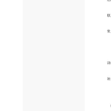
联
常
详
补