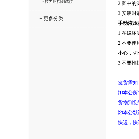
- 拉力钮扣测试仪
2.
图中的
3.
安装时
+ 更多分类
手动液压
1.
在破坏
2.
不要使
小心，切
3.
不要推
发货需知
⑴
本公所
货物到您
⑵
本公默
快递，快