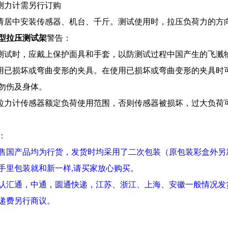
测力计需另行订购
请居中安装传感器、机台、千斤。测试使用时，拉压负荷力的方
型拉压测试架
警告：
测试时，应戴上保护面具和手套，以防测试过程中国产生的飞溅
用已损坏或弯曲变形的夹具。在使用已损坏或弯曲变形的夹具时
勿伤及身体。
拉力计传感器额定负荷使用范围，否则传感器被损坏，过大负荷
：
售国产品均为行货，发货时均采用了二次包装
（
原包装彩盒外另
手里包装就和新一样
,
请买家放心购买。
认汇通，中通，圆通快递，江苏、浙江、上海、安徽一般情况发
递费另行商议。