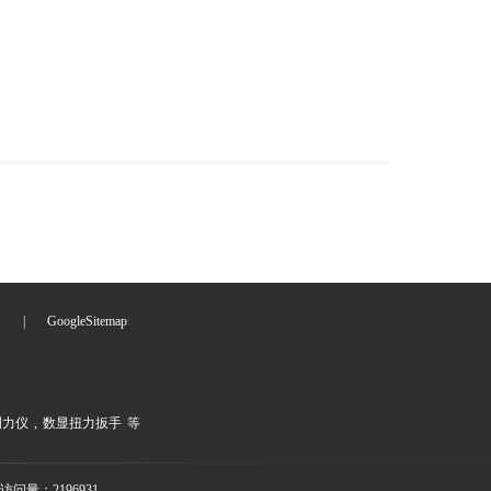
们
|
GoogleSitemap
测力仪
,
数显扭力扳手
等
访问量：2196931