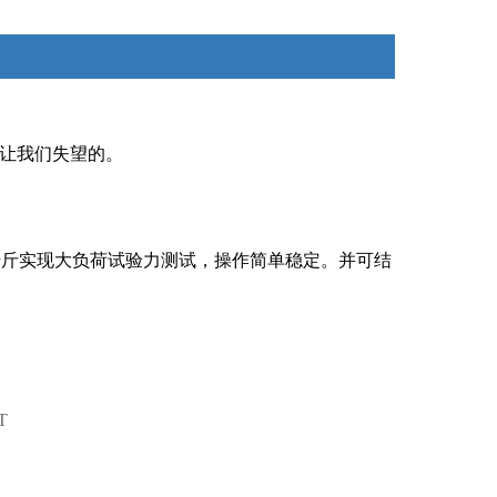
时，拉压负荷力的方向应在机台中心
不让我们失望的。
千斤实现大负荷试验力测试，操作简单稳定。并可结
T