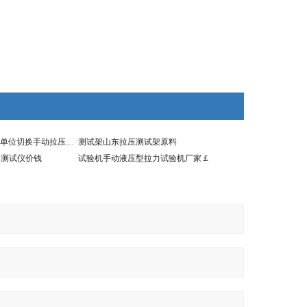
手动拉压测试架多单位切换手动拉压测试架
测试架山东拉压测试架原料
力测试仪价钱
试验机手动液压型拉力试验机厂家￡