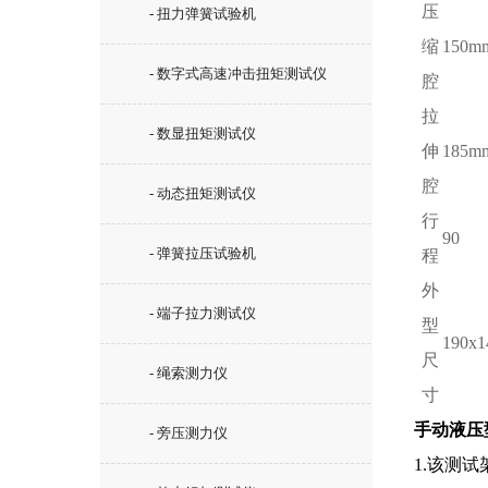
压
- 扭力弹簧试验机
缩
150m
- 数字式高速冲击扭矩测试仪
腔
拉
- 数显扭矩测试仪
伸
185m
腔
- 动态扭矩测试仪
行
90
- 弹簧拉压试验机
程
外
- 端子拉力测试仪
型
190x
尺
- 绳索测力仪
寸
手动液压
- 旁压测力仪
1.
该测试