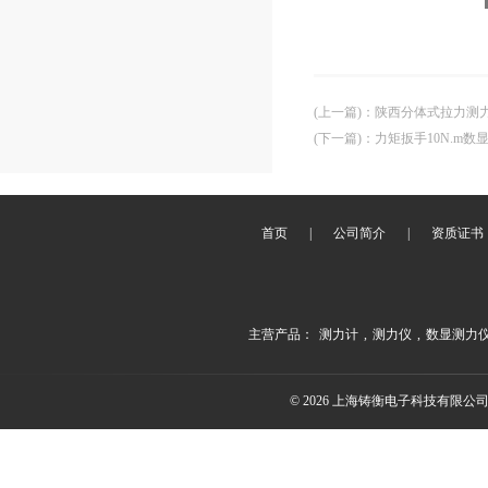
(上一篇)
：
陕西分体式拉力测力
(下一篇)
：
力矩扳手10N.m
首页
|
公司简介
|
资质证书
主营产品：
测力计
,
测力仪
,
数显测力
© 2026 上海铸衡电子科技有限公司(ww