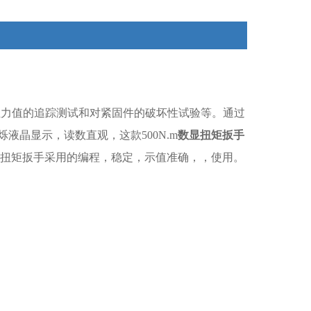
寸，磅.英尺，公斤.厘米。
扭力值的追踪测试和对紧固件的破坏性试验等。通过
闪烁液晶显示，读数直观，这款
500N.m
数显扭矩扳手
扭矩扳手采用的编程，稳定，示值准确，，使用。