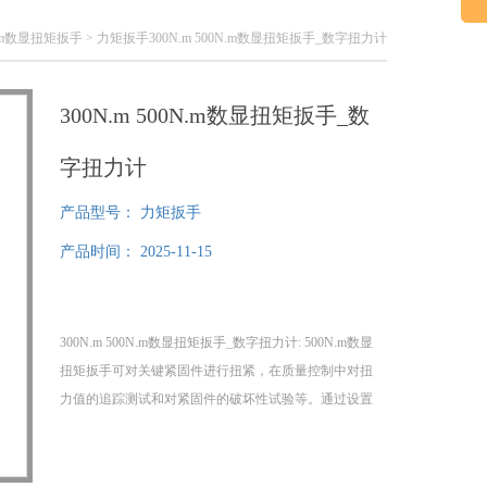
0N.m数显扭矩扳手
> 力矩扳手300N.m 500N.m数显扭矩扳手_数字扭力计
300N.m 500N.m数显扭矩扳手_数
字扭力计
产品型号：
力矩扳手
产品时间：
2025-11-15
300N.m 500N.m数显扭矩扳手_数字扭力计: 500N.m数显
扭矩扳手可对关键紧固件进行扭紧，在质量控制中对扭
力值的追踪测试和对紧固件的破坏性试验等。通过设置
目标扭力值的上下，当扭力达到设定值时发出提示音，
LED指示灯闪烁液晶显示，读数直观，这款500N.m数显
扭矩扳手四种测量单位可供用户选择:牛顿.米，磅.英