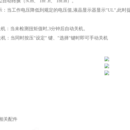
自动转换（N.m、 1bf .ft、 1bf.in）。
显示：当工作电压降低到规定的电压值,液晶显示器显示"UL",此
关机：当未检测扭矩值时,3分钟后自动关机。
关机：当同时按压"设定" 键、"选择"键时即可手动关机
相关配件