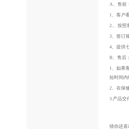
A、售前
1、客户
2.、按
3、签订
4、提供
B、售后
1、如果
短时间内
2、在保
3.产品
猜你还喜