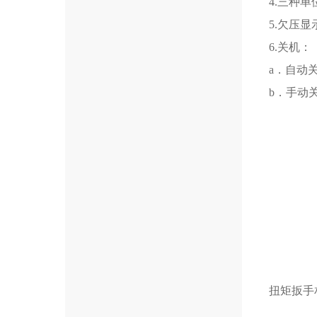
4.三种单位
5.欠压
6.关机：
a．自动
b．手动
扭矩扳手