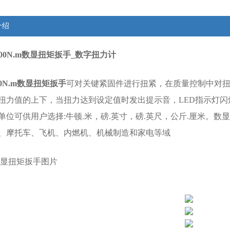
介绍
m 500N.m数显扭矩扳手_数字扭力计
00N.m数显扭矩扳手
可对关键紧固件进行扭紧，在质量控制中对
扭力值的上下，当扭力达到设定值时发出提示音，LED指示灯
单位可供用户选择:牛顿.米，磅.英寸，磅.英尺，公斤.厘米。
数显
、摩托车、飞机、内燃机、机械制造和家电等域
m数显扭矩扳手图片