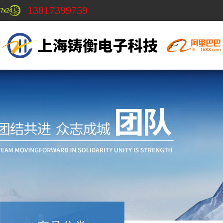
13817399759