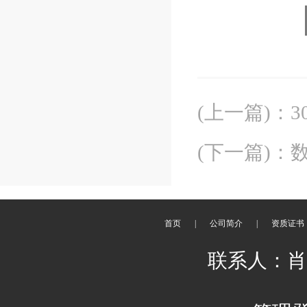
(上一篇)
：
3
(下一篇)
：
首页
|
公司简介
|
资质证书
联系人：肖平 