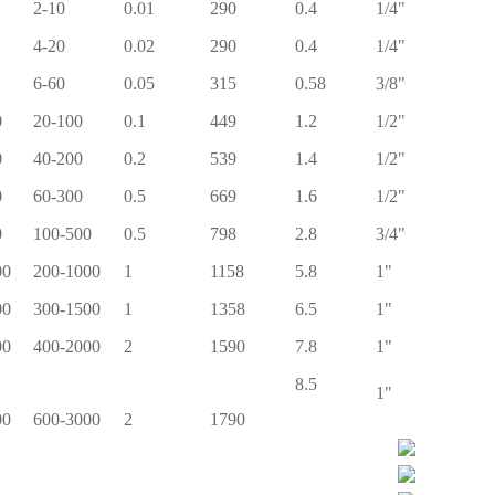
2-10
0.01
290
0.4
1/4"
4-20
0.02
290
0.4
1/4"
6-60
0.05
315
0.58
3/8"
0
20-100
0.1
449
1.2
1/2"
0
40-200
0.2
539
1.4
1/2"
0
60-300
0.5
669
1.6
1/2"
0
100-500
0.5
798
2.8
3/4"
00
200-1000
1
1158
5.8
1"
00
300-1500
1
1358
6.5
1"
00
400-2000
2
1590
7.8
1"
8.5
1"
00
600-3000
2
1790