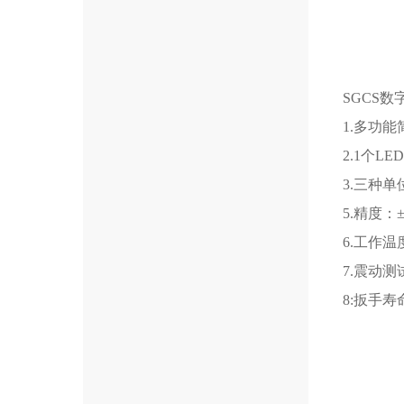
SGCS
1.多功
2.1个
3.三种单位
5.精度：
6.工作温度：
7.震动测试
8:扳手寿