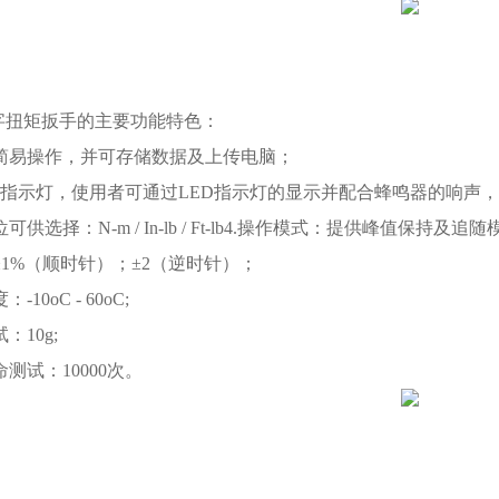
数字扭矩扳手的主要功能特色：
能简易操作，并可存储数据及上传电脑；
LED指示灯，使用者可通过LED指示灯的显示并配合蜂鸣器的响
可供选择：N-m / In-lb / Ft-lb4.操作模式：提供峰值保持及追随
±1%（顺时针）；±2（逆时针）；
-10oC - 60oC;
：10g;
命测试：10000次。