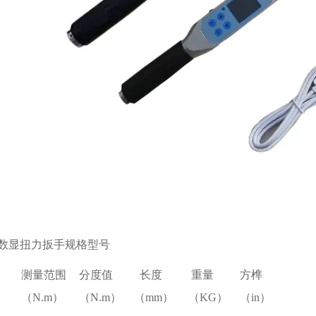
数显扭力扳手规格型号
测量范围
分度值
长度
重量
方榫
（N.m）
（N.m）
（mm）
（KG）
（in）