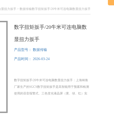
X数显扭力扳手
> 数据传输数字扭矩扳手/20牛米可连电脑数显扭力扳手
数字扭矩扳手/20牛米可连电脑数
显扭力扳手
产品型号：
数据传输
产品时间：
2026-03-24
数字扭矩扳手/20牛米可连电脑数显扭力扳手：上海铸衡
厂家生产的SGCS数字扭矩扳手是高智能用于预紧和检测
使用的语音报警式、三色变光液晶屏（黄、绿、红）实
现报警功能的数字显示的扭矩工具，可连电脑数显扭力
扳手将德扭矩控制和人性化理念相融合的新款国产品，
国产品精度高，操作简单，为紧固件的扭矩控制提供了