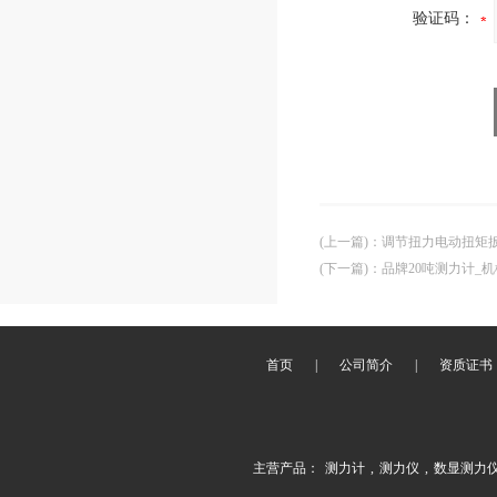
验证码：
(上一篇)
：
调节扭力电动扭矩
(下一篇)
：
品牌20吨测力计_
首页
|
公司简介
|
资质证书
主营产品：
测力计
,
测力仪
,
数显测力