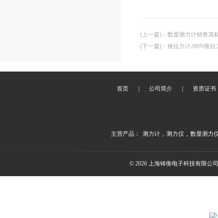
(上一篇)
：
数显测力计销售高
(下一篇)
：
推拉力计200N推
首页
|
公司简介
|
资质证书
主营产品：
测力计
,
测力仪
,
数显测力
© 2026 上海铸衡电子科技有限公司(ww