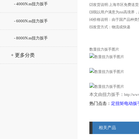
- 4000N.m扭力扳手
⑵发货说明:上海市区免费送
⑶我以用户满意为zui高境界
⑷价格说明：由于国产品种类
- 6000N.m扭力扳手
⑸发货方式：物流或快递
- 8000N.m扭力扳手
数显扭力扳手图片
+ 更多分类
本文由
扭力扳手
：
http://w
热门点击：
定扭矩电动扳
相关产品