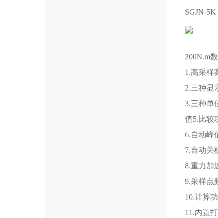
SGJN-5K
200N.
1.高采样
2.三种
3.三种单
值5.比
6.自动
7.自动
8.重力加
9.采样点
10.计
11.内置