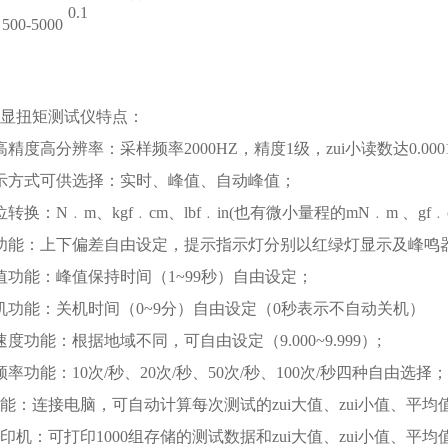
0.1
500-5000
m数显扭矩测试仪特点：
高精度高分辨率：采样频率2000HZ，精度1级，zui小读数达0.000
显示方式可供选择：实时、峰值、自动峰值；
位转换：N﹒m、kgf﹒cm、lbf﹒in(也有微小量程的mN﹒m 、gf
较功能：上下偏差自由设定，提示指示灯分别以红绿灯显示及峰鸣
峰值功能：峰值保持时间（1~99秒）自由设定；
关机功能：关机时间（0~9分）自由设定（0秒表示不自动关机）
速度功能：根据地域不同，可自由设定（9.000~9.999）;
频率功能：10次/秒、20次/秒、50次/秒、100次/秒四种自由选择；
算功能：连接电脑，可自动计算每次测试的zui大值、zui小值、平均
打印机：可打印1000组存储的测试数据和zui大值、zui小值、平均