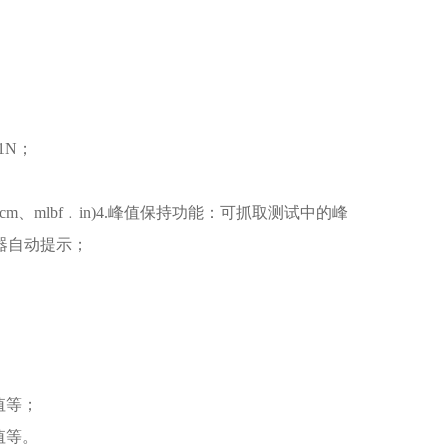
1N；
﹒cm、mlbf﹒in)4.峰值保持功能：可抓取测试中的峰
器自动提示；
值等；
值等。