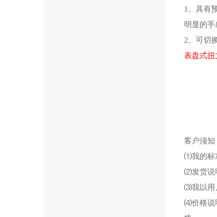
1、具有
明显的手
2、可切
表盘式扭
客户须知
⑴我的标
⑵发货说
⑶我以用
⑷价格说