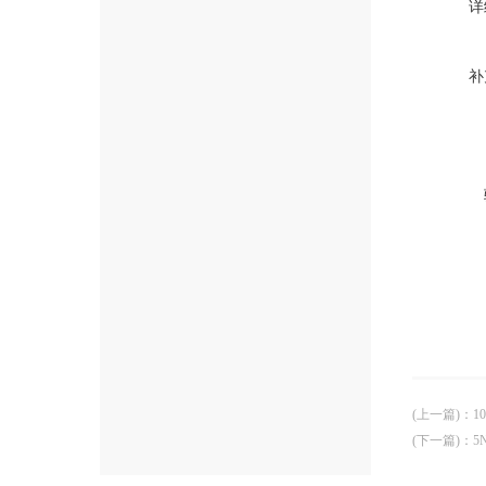
详
补
(上一篇)
：
1
(下一篇)
：
5