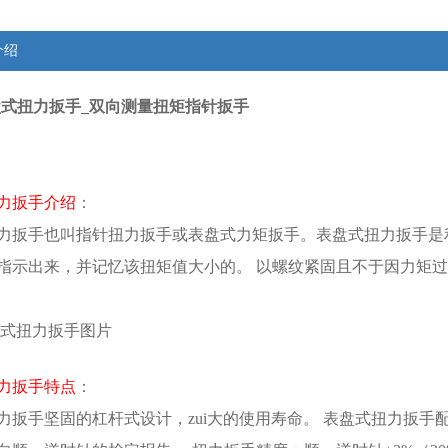
介绍
表盘式扭力扳手_双向测量扭矩指针扳手
力扳手
介绍
：
力扳手也叫指针扭力扳手或表盘式力矩扳手。表盘式扭力扳手是
指示出来，并记忆该扭矩值大小的。 以螺纹紧固且不于因力矩
盘式扭力扳手
图片
力扳手特点
：
力扳手坚固的杠杆式设计，zui大的使用寿命。 表盘式扭力扳手