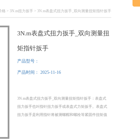
价格
>
3N.m扭力扳手
> 3N.m表盘式扭力扳手_双向测量扭矩指针扳手
3N.m表盘式扭力扳手_双向测量扭
矩指针扳手
产品型号：
产品时间：
2025-11-16
3N.m表盘式扭力扳手_双向测量扭矩指针扳手：表盘式
扭力扳手也叫指针扭力扳手或表盘式力矩扳手。表盘式
扭力扳手是利用指针将被测螺帽和螺栓等紧固件扭矩值
直观的在表盘上指示出来，并记忆该扭矩值大小的。 以
螺纹紧固且不于因力矩过大破坏螺纹，所以用表盘式扭
力扳手来操作。