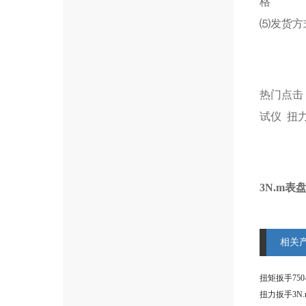
格
⑸发货方
热门点击
试仪
扭
3N.m
相关
扭力扳手3N