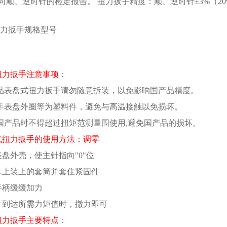
向顺、逆时针的检定报告。 扭力扳手精度：顺、逆时针±3%（20
力扳手规格型号
扭力扳手注意事项
：
产品表盘式扭力扳手请勿随意拆装，以免影响国产品精度。
扳手表盘外圈等为塑料件，避免与高温接触以免损坏。
本国产品时不得超过扭矩范测量围使用,避免国产品的损坏。
式扭力扳手的使用方法：调零
表盘外壳，使主针指向"0"位
榫上装上的套筒并套住紧固件
手柄缓缓加力
针到达所需力矩值时，撤力即可
扭力扳手主要特点
：