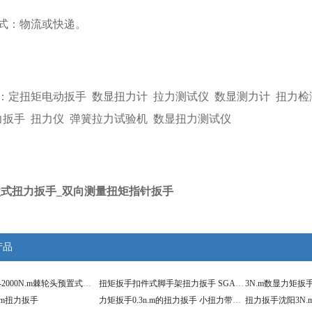
式：物流或快递。
：
定扭矩电动扳手
数显扭力计
拉力测试仪
数显测力计
扭力检
力扳手
扭力仪
弹簧拉力试验机
数显扭力测试仪
表盘式扭力扳手_双向测量扭矩指针扳手
产品
扭矩扳手750-2000N.m棘轮头预置式扭力扳手 预制可调
扭矩扳手扣件式脚手架扭力扳手 SGACD-3表盘力矩扳手
.m扭力扳手
力矩扳手0.3n.m的扭力扳手 小扭力带表盘扭矩扳手
扭力扳手沈阳3N.