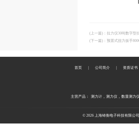
(上一篇)
：
拉力仪30吨数字型
(下一篇)
：
预置式扭力扳手80
首页
|
公司简介
|
资质证书
主营产品：
测力计
,
测力仪
,
数显测力
© 2026 上海铸衡电子科技有限公司(ww