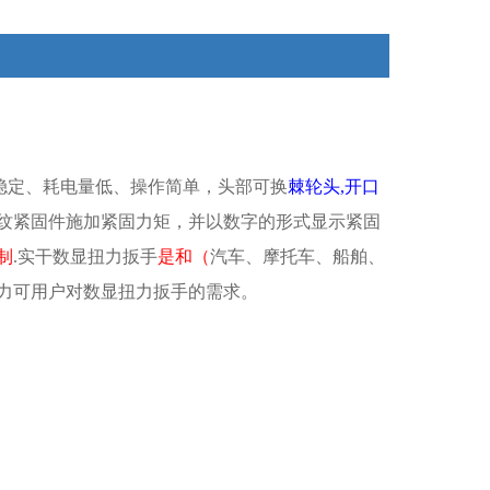
要用于对螺纹紧固力矩的检测及控制.数显扭矩扳手具有
开机自检，自定关机等特点。
稳定、耗电量低、操作简单，头部可换
棘轮头,开口
纹紧固件施加紧固力矩，并以数字的形式显示紧固
制
.实干数显扭力扳手
是和（
汽车、摩托车、船舶、
力可用户对数显扭力扳手的需求。