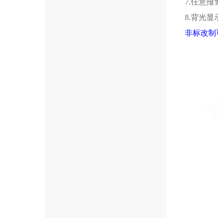
7.任意
8.背光
非标改制