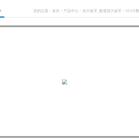
心
您的位置：
首页
>
产品中心
>
扭力扳手_数显扭力扳手
>
SGSX