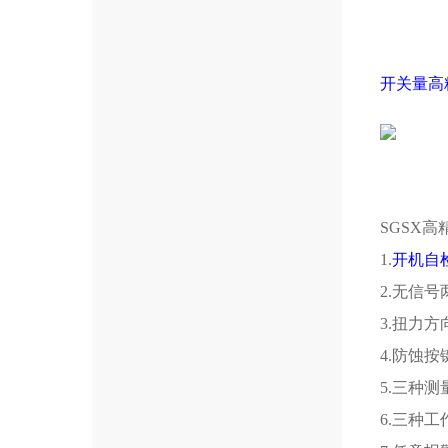
开关量高
SGSX
1.
开机自
2.无信
3.扭力
4.防蚀
5.三种测量
6.三种