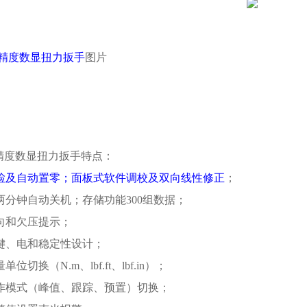
精度数显扭力扳手
图片
高精度数显扭力扳手特点：
检及自动置零；面板式软件调校及双向线性修正
；
号两分钟自动关机；存储功能300组数据；
方向和欠压提示；
按键、电和稳定性设计；
单位切换（N.m、lbf.ft、lbf.in）；
工作模式（峰值、跟踪、预置）切换；