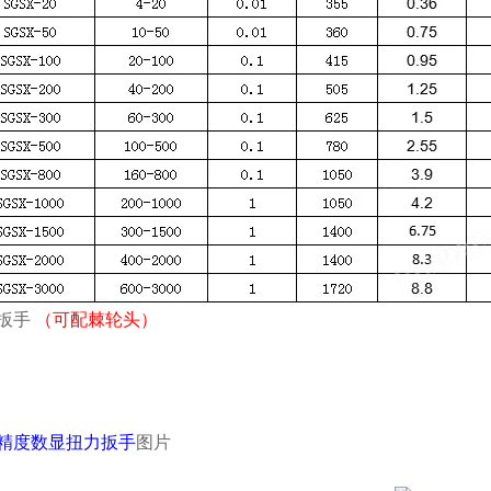
扳手
（可配棘轮头）
精度数显扭力扳手
图片