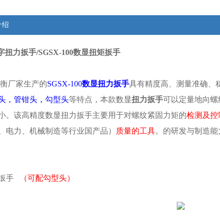
介绍
数字扭力扳手/SGSX-100数显扭矩扳手
衡厂家生产的
SGSX-100
数显扭力扳手
具有精度高、测量准确、
头，管钳头，勾型头
等特点，本款数显
扭力扳手
可以定量地向螺
小。该高精度数显扭力扳手主要用于对螺纹紧固力矩的
检测及控
、电力、机械制造等行业国产品）
质量的工具
。的研发与制造能
力扳手
（可配勾型头）