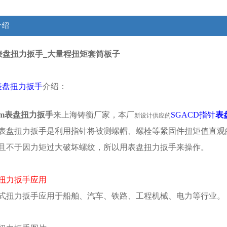
介绍
Nm表盘扭力扳手_大量程扭矩套筒板子
D表盘扭力扳手
介绍：
0Nm表盘扭力扳手
来上海铸衡厂家，本厂
SGACD
指针
表
新设计供应的
表盘扭力扳手是利用指针将被测螺帽、螺栓等紧固件扭矩值直观
且不于因力矩过大破坏螺纹，所以用表盘扭力扳手来操作。
扭力扳手应用
式扭力扳手应用于船舶、汽车、铁路、工程机械、电力等行业。