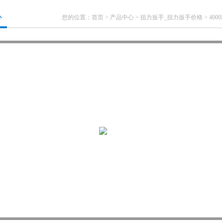
心
您的位置：
首页
>
产品中心
>
扭力扳手_扭力扳手价格
>
400