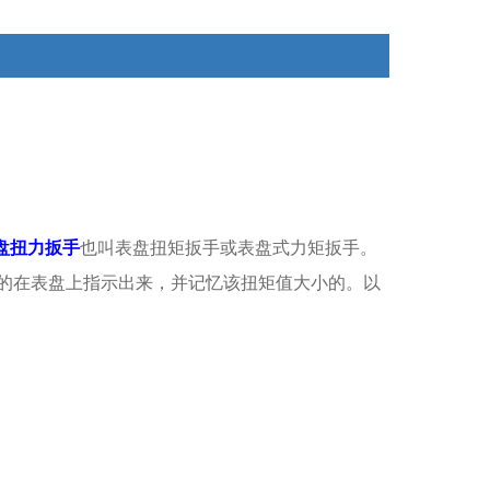
坏螺纹，所以用表盘扭力扳手来操作
盘扭力扳手
也叫表盘扭矩扳手或表盘式力矩扳手。
的在表盘上指示出来，并记忆该扭矩值大小的。以