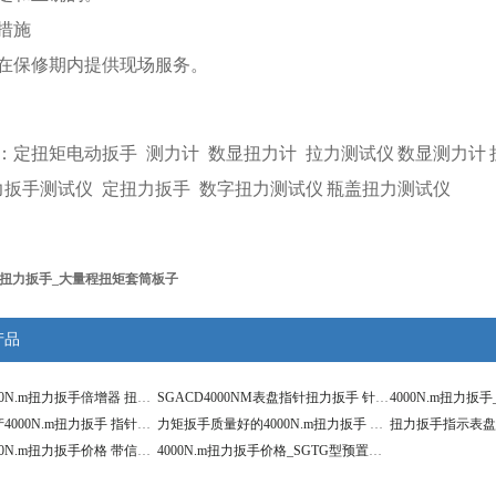
措施
在保修期内提供现场服务。
：
定扭矩电动扳手
测力计
数显扭力计
拉力测试仪
数显测力计
力扳手测试仪
定扭力扳手
数字扭力测试仪
瓶盖扭力测试仪
表盘扭力扳手_大量程扭矩套筒板子
产品
加力工具4000N.m扭力扳手倍增器 扭矩扳手测力放大器
SGACD4000NM表盘指针扭力扳手 针表式指重计
力矩扳手国产4000N.m扭力扳手 指针式扭矩扳手价格
力矩扳手质量好的4000N.m扭力扳手 扭矩扳手数显式
扭力扳手指示表盘式
力矩扳手4000N.m扭力扳手价格 带信号输出扭矩扳手
4000N.m扭力扳手价格_SGTG型预置式扭矩扳手