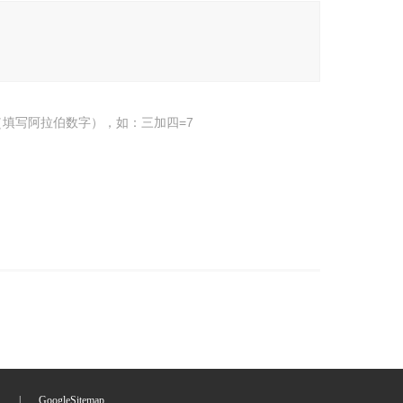
填写阿拉伯数字），如：三加四=7
们
|
GoogleSitemap