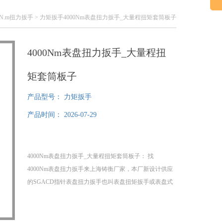
0N.m扭力扳手
> 力矩扳手4000Nm表盘扭力扳手_大量程扭矩套筒板子
4000Nm表盘扭力扳手_大量程扭
矩套筒板子
产品型号：
力矩扳手
产品时间：
2026-07-29
4000Nm表盘扭力扳手_大量程扭矩套筒板子： 找
4000Nm表盘扭力扳手​来上海铸衡厂家，本厂新设计供应
的SGACD指针表盘扭力扳手也叫表盘扭矩扳手或表盘式
力矩扳手。本款指针表盘扭力扳手是利用指针将被测螺
帽、螺栓等紧固件扭矩值直观的在表盘上指示出来，并
记忆该扭矩值大小的。以螺纹紧固且不于因力矩过大破