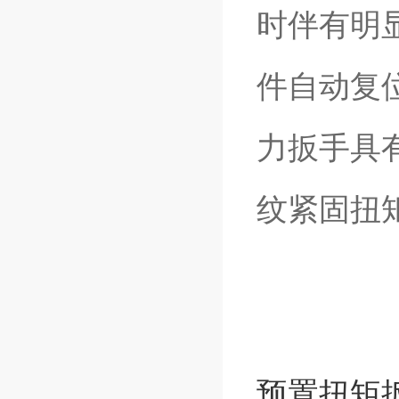
时伴有明
件自动复
力扳手
具
纹紧固扭
预置扭矩