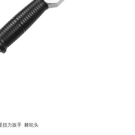
数显扭力扳手
棘轮头