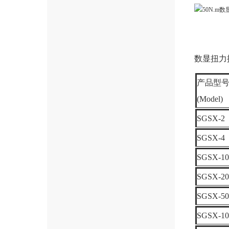
数显扭力
产品型
(Model)
SGSX-2
SGSX-4
SGSX-10
SGSX-20
SGSX-50
SGSX-10