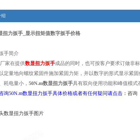
介绍
m数显扭力扳手_显示扭矩值数字扳手价格
扳手简介
厂家在提供
数显
扭力扳手
成品的同时，也可按客户要求订做非标
以定量地向螺纹紧固件施加紧固力矩，并以数字的形式显示紧固
、耗电量小，
50N.m数显扭力扳手
具有双向使用功能和峰值模式存
咨询
50N.m数显扭力扳手
具体价格或者有任何疑问请点击：
咨询
头
数显扭力扳手
图片