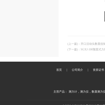
(上一篇)
：
开口活动头数显扭矩
(下一篇)
：
SGXJ-100预置
首页
|
公司简介
|
资质证书
主营产品：
测力计
,
测力仪
,
数显测力