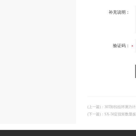
补充说明：
验证码：
(上一篇)
：
30T卸扣拉环测力
(下一篇)
：
SX-50定扭矩数显