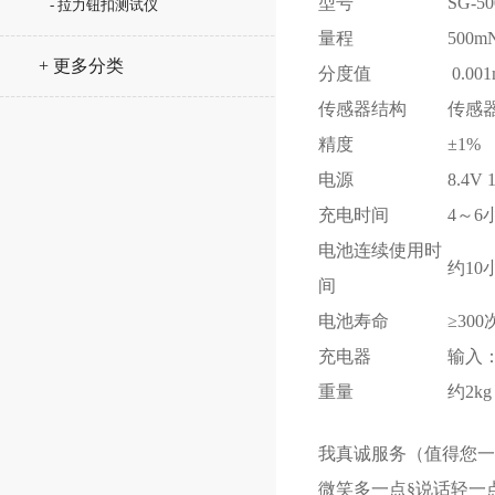
型号
SG-5
- 拉力钮扣测试仪
量程
500m
+ 更多分类
分度值
0.00
传感器结构
传感
精度
±1%
电源
8.4V
充电时间
4～6
电池连续使用时
约10
间
电池寿命
≥300
充电器
输入：A
重量
约2kg
我真诚服务（值得您
微笑多一点§说话轻一