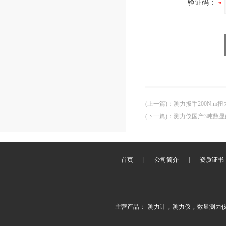
验证码：
(上一篇)
：
测力扳手200N.m
(下一篇)
：
测力仪国产3吨数显
首页
|
公司简介
|
资质证书
主营产品：
测力计
,
测力仪
,
数显测力