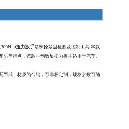
检测及控制，是和国产品质量的工具。
显
300N.m
扭力扳手
是螺栓紧固检测及控制工具.本款
花头等特点
，该款手动数显扭力扳手适用于汽车、
。
配而成，材质为合钢，
可非标定制，规格参数可随