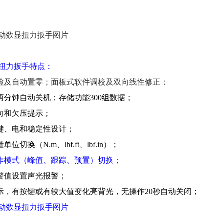
动数显扭力扳手图片
扭力扳手特点：
检及自动置零；
面板式软件调校及双向线性修正；
号两分钟自动关机；存储功能
300
组数据；
方向和欠压提示；
按键、电和稳定性设计；
测量单位切换（
N.m
、
lbf.ft
、
lbf.in
）；
工作模式（峰值、跟踪、预置）切换；
报警值设置声光报警；
显示，有按键或有较大值变化亮背光，无操作
20
秒自动关闭；
动数显扭力扳手图片