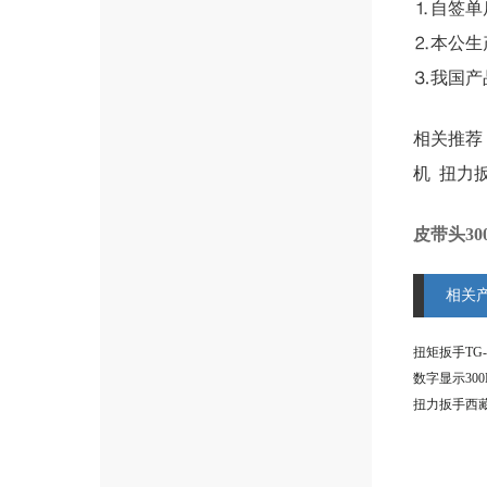
⒈自签单
⒉本公生
⒊我国产
相关推荐
机
扭力
皮带头3
相关
扭力扳手西藏