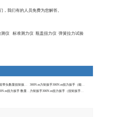
们，我们有的人员免费为您解答。
检测仪
标准测力仪
瓶盖扭力仪
弹簧拉力试验
300N.m扭力扳手_皮带头数显扭矩扳手批发
300N.m力矩扳手300N.m扭力扳手（能显示数据的） 扭矩扳手
扭矩扳手200Nm300N.m扭力扳手 数显可调力矩工具
力矩扳手300N.m扭力扳手（扭矩扳手）数显式预置式