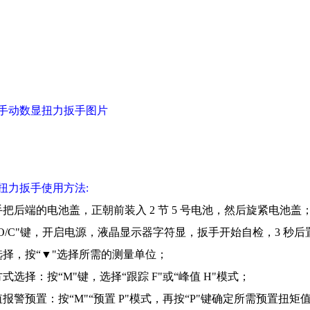
手动数显扭力扳手图片
扭力扳手使用方法:
手把后端的电池盖，正朝前装入
2
节
5
号电池，然后旋紧电池盖
O/C
"键，开启电源，液晶显示器字符显，扳手开始自检，
3
秒后
选择，按“▼"选择所需的测量单位；
方式选择：按“
M
"键，选择“跟踪
F
"或“峰值
H
"模式；
值报警预置：按“
M
"“预置
P
"模式，再按“
P
"键确定所需预置扭矩值