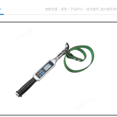
心
您的位置：
首页
>
产品中心
>
扭力扳手_扭力扳手价