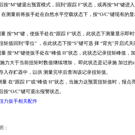
后按“
M
"键退出预置模式，回到“跟踪
F
"状态，或再按“
M
"键进入
：在测量前将扳手处在自然水平空载状态下，按“
O/C
"键现有的显
量 按“
M
"键，使扳手处在“跟踪
F
"状态，此状态下测量显示即时
扭矩值回到“零位" ，在此状态下按“
S
"键可选 择 “背光"开启式
量 按“
M
"键使扳手处在“峰值
H
"状态，此状态记录扭矩峰值，
续施力大于当前扭矩时数值继续增加， 即此状态是记录施 加过的z
存入存贮器中，以供 测量完毕后查询该记录扭矩值。
测量 在“跟踪
F
"或“峰值
H
"状态，当施力达预置扭矩值时，报点亮
后按“
O/C
"键可退出报警状态。
扭力扳手相关配件
明：