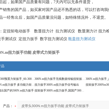
后起，如果国产品质量有问题，7天内可以无条件退货，
产销售的国产品，如买家对国产品还不熟悉的话，可以打咨询我
品一经售出后，如国产品质量没问题，如特殊情况外，不退货。
：
定扭矩电动扳手
数显扭力计
拉力测试仪
数显测力计
扭力
扳手测试仪
定扭力扳手
数字扭力测试仪
瓶盖扭力测试仪
00N.m扭力扳手功能 皮带式力矩扳手
产品
扭矩扳手TG-300预置力矩扳手_60-300N.m预置扭力扳手
300N.m扭力扳手无线数据传输扭矩扳手储存
数字显示300N.m扭力扳手 多功能力矩扳手
扭力扳手300N.m扭力扳手信号输出
出国产的500N.m扭力扳手
扭矩扳手300N.m扭力扳手,国国产300N.m扭力数显扳手
产品：