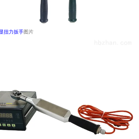
显扭力扳手
图片