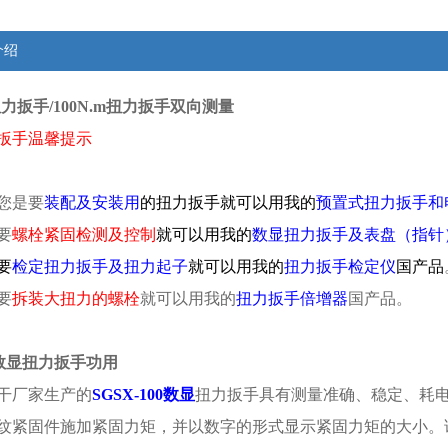
介绍
m扭力扳手/100N.m扭力扳手双向测量
扳手温馨提示
您是要
装配及安装用
的扭力扳手就可以用我的
预置式扭力扳手和
要
螺栓紧固检测及控制
就可以用我的
数显扭力扳手及表盘（指针
要
检定扭力扳手及扭力起子
就可以用我的
扭力扳手检定仪
国产品
要
拆装大扭力的螺栓
就可以用我的
扭力扳手倍增器
国产品。
型数显扭力扳手功用
干厂家生产的
SGSX-100数显
扭力扳手具有测量准确、稳定、耗
纹紧固件施加紧固力矩，并以数字的形式显示紧固力矩的大小。