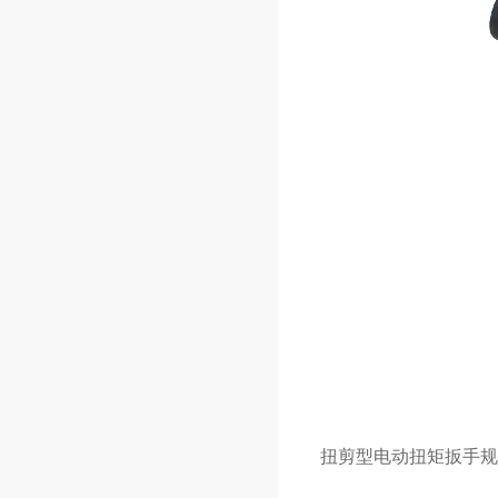
扭剪型
电动扭
矩扳手
规