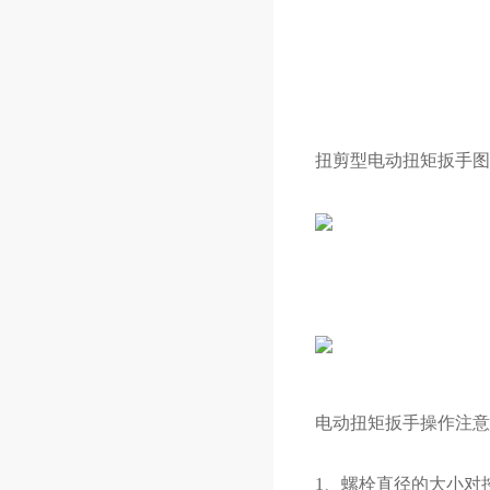
扭剪型
电动扭
矩扳手
图
电动扭矩扳手
操作注意
1、螺栓直径的大小对