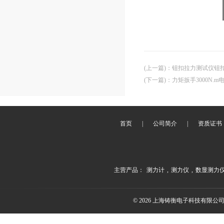
(上一篇)
：
钮扣拉力测试仪钮
(下一篇)
：
力矩扳手3000N.
首页
|
公司简介
|
资质证书
主营产品：
测力计
,
测力仪
,
数显测力
© 2026 上海铸衡电子科技有限公司(ww