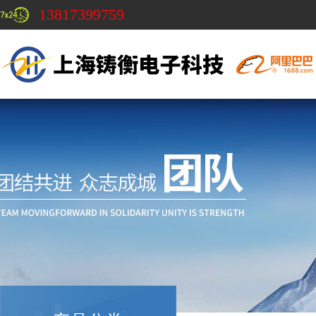
13817399759