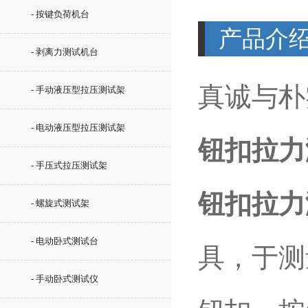
- 按键负荷机台
产品介
- 剥离力测试机台
真诚与朴
- 手动液压型拉压测试架
- 电动液压型拉压测试架
钮扣拉力
- 手压式拉压测试架
钮扣拉力
- 螺旋式测试架
- 电动卧式测试台
具，于测
- 手动卧式测试仪