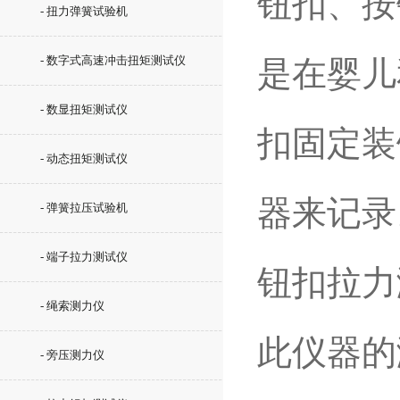
钮扣、按
- 扭力弹簧试验机
- 数字式高速冲击扭矩测试仪
是在婴儿
- 数显扭矩测试仪
扣固定装
- 动态扭矩测试仪
器来记录
- 弹簧拉压试验机
- 端子拉力测试仪
钮扣拉力
- 绳索测力仪
此仪器的
- 旁压测力仪