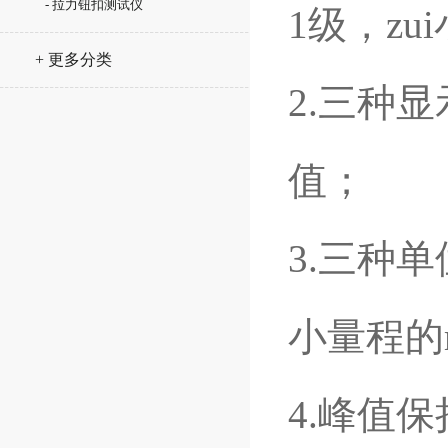
- 拉力钮扣测试仪
1级，zui
+ 更多分类
2.三种
值；
3.三种单
小量程的m
4.峰值