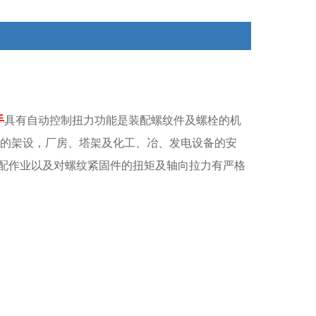
调两档之间进行调节补偿，以扭矩控制精度。
手
具有自动控制扭力功能是装配螺纹件及螺栓的机
的架设，厂房、塔架及化工、冶、发电设备的安
配作业以及对螺纹紧固件的扭矩及轴向拉力有严格