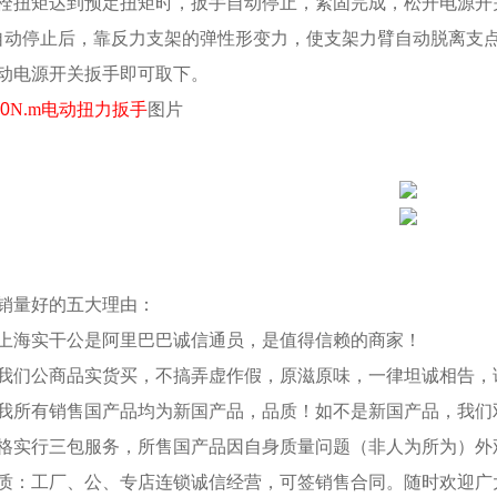
栓扭矩达到预定扭矩时，扳手自动停止，紧固完成，松开电源开
自动停止后，靠反力支架的弹性形变力，使支架力臂自动脱离支
动电源开关扳手即可取下。
00
N.m电动扭力扳手
图片
销量好的五大理由：
上海实干公是阿里巴巴诚信通员，是值得信赖的商家！
我们公商品实货买，不搞弄虚作假，原滋原味，一律坦诚相告，
我所有销售国产品均为新国产品，品质！如不是新国产品，我们
格实行三包服务，所售国产品因自身质量问题（非人为所为）外
质：工厂、公、专店连锁诚信经营，可签销售合同。随时欢迎广