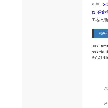
相关：
S
仪
弹簧
工地上用的
相关
您
您