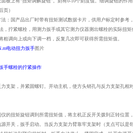
仪面板上有“扭矩调解旋钮"。刻有0-10个刻度值。细调旋钮的
后页）
方法：国产品出厂时带有扭矩测试数据卡片，供用户标定时参考
法，拧紧螺栓，用测力扳手或其它测力仪器测出螺栓的实际扭矩
将粗调向上或向下调一档，反复几次即可获得所需扭矩值。
00N.m电动扭力扳手
图片
扳手螺栓的拧紧操作
反力支架，并紧固螺钉。开动主机，使方头销孔与反力支架孔相
制仪的扭矩旋钮调到所需扭矩值，将主机正反开关拨到正转位置
电源开关，扳手启动。当反力支架力臂靠牢支架时（支点可以是