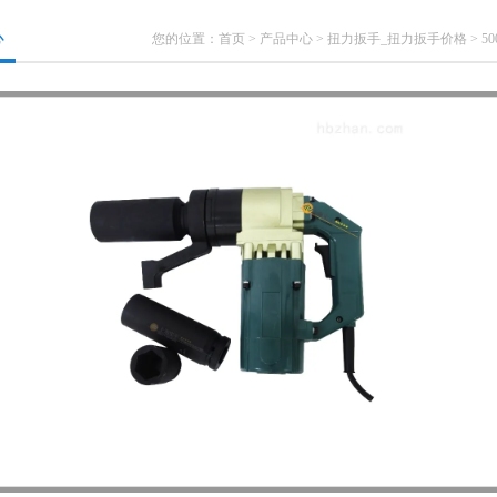
心
您的位置：
首页
>
产品中心
>
扭力扳手_扭力扳手价格
>
5