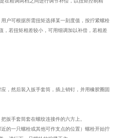
作用是在粗调两档之间进行调节补偿，以扭矩控制精
，用户可根据所需扭矩选择某一刻度值，按拧紧螺栓
值，若扭矩相差较小，可用细调加以补偿，若相差
对应，然后装入扳手套筒，插上销钉，并用橡胶圈固
，把扳手套筒套在螺纹连接件的六方上。
邻近的一只螺栓或其他可作支点的位置）螺栓开始拧