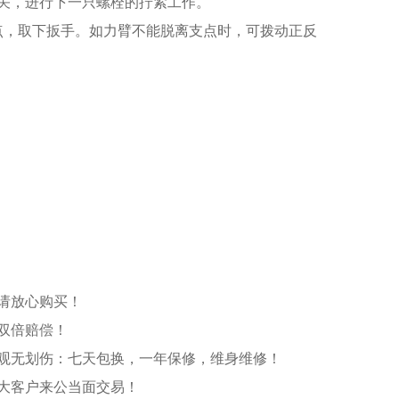
关，进行下一只螺栓的拧紧工作。
点，取下扳手。如力臂不能脱离支点时，可拨动正反
请放心购买！
双倍赔偿！
观无划伤：七天包换，一年保修，维身维修！
大客户来公当面交易！