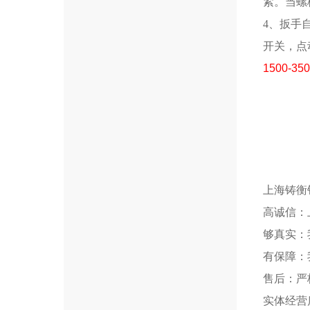
紧。当螺
4、扳手
开关，点
1500-35
上海铸衡
高诚信：
够真实：
有保障：
售后：严
实体经营