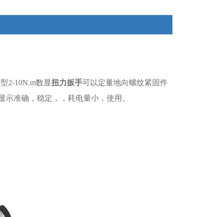
X型
2-10
N.m数显
扭力扳手
可以定量地向螺纹紧固件
显示准确，稳定，，耗电量小，使用。