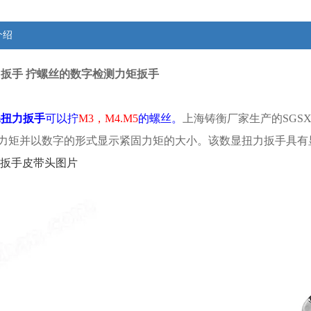
介绍
扭力扳手 拧螺丝的数字检测力矩扳手
.m扭力扳手
可以拧
M3，M4.M5
的螺丝。
上海铸衡厂家生产的SGS
力矩并以数字的形式显示紧固力矩的大小。该
数显扭力扳手
具有
扭力扳手皮带头图片