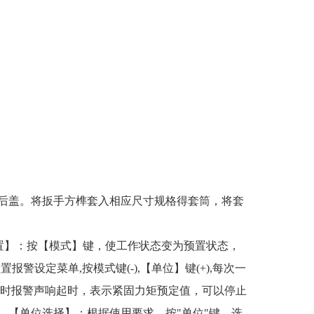
后盖。将扳手方榫套入相应尺寸规格得套筒，将套
【预置】：按【模式】键，使工作状态变为预置状态，
报警设定菜单,按模式键(-),【单位】键(+),每次一
同时报警声响起时，表示紧固力矩预定值，可以停止
。【单位选择】：根据使用要求，按"单位"键，选