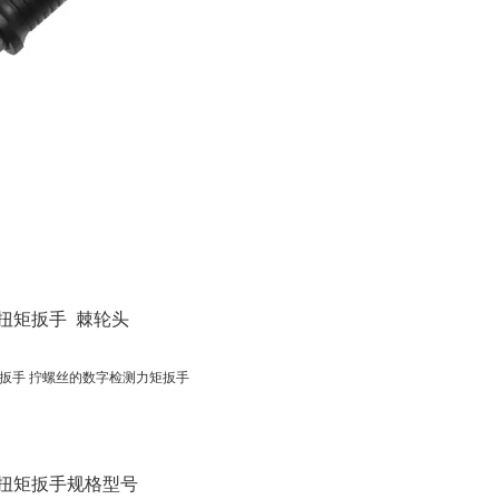
扭矩扳手 棘轮头
扭矩扳手规格型号