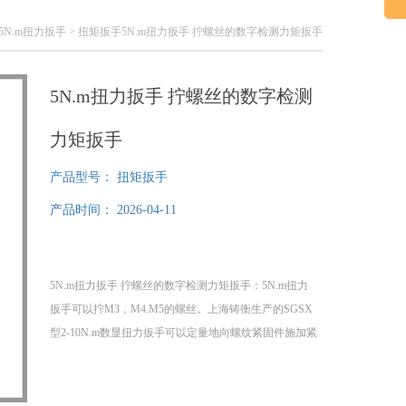
5N.m扭力扳手
> 扭矩扳手5N.m扭力扳手 拧螺丝的数字检测力矩扳手
5N.m扭力扳手 拧螺丝的数字检测
力矩扳手
产品型号：
扭矩扳手
产品时间：
2026-04-11
5N.m扭力扳手 拧螺丝的数字检测力矩扳手：5N.m扭力
扳手可以拧M3，M4.M5的螺丝。上海铸衡生产的SGSX
型2-10N.m数显扭力扳手可以定量地向螺纹紧固件施加紧
固力矩并以数字的形式显示紧固力矩的大小。该数显扭
力扳手具有显示准确，稳定，，耗电量小，使用，自动
关机，数据储存，多单位切换等特点。