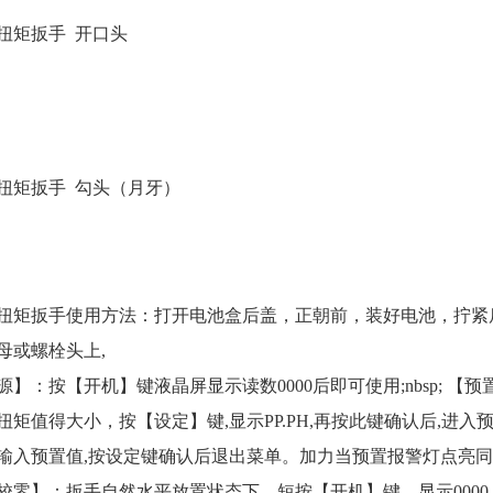
扭矩扳手 开口头
扭矩扳手 勾头（月牙）
扭矩扳手使用方法：打开电池盒后盖，正朝前，装好电池，拧紧
母或螺栓头上,
源】：按【开机】键液晶屏显示读数0000后即可使用;nbsp; 
矩值得大小，按【设定】键,显示PP.PH,再按此键确认后,进入预置
输入预置值,按设定键确认后退出菜单。加力当预置报警灯点亮
校零】：扳手自然水平放置状态下，短按【开机】键，显示0000