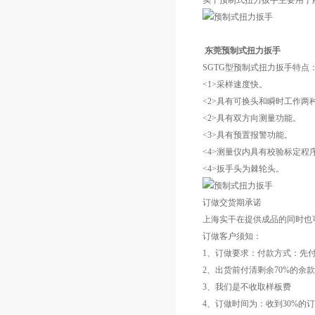
实干预制式扭力扳手主要用于
东莞预制式扭力扳手
SGTG型预制式扭力扳手特点
<1>采样速度快。
<2>具有可换头和瞬时工作两
<2>具有双方向测量功能。
<3>具有预置报警功能。
<4>测量仪内具有校验标定程
<4>扳手头为棘轮头。
订做交货期承诺
上海实干在提供成品的同时也
订做客户须知：
1、订做要求：付款方式：先付
2、出货前付清剩余70%的余款
3、我们是不收取样板费
4、订做时间为：收到30%的