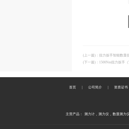
(上一篇)
：
扭力扳手智能数显
(下一篇)
：
1500Nm扭力扳
首页
|
公司简介
|
资质证书
主营产品：
测力计
,
测力仪
,
数显测力