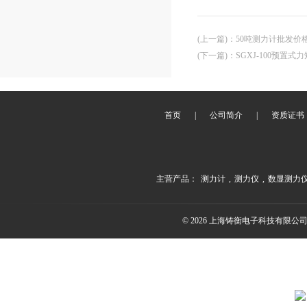
(上一篇)
：
50吨测力计批发价格
(下一篇)
：
SGXJ-100预置
首页
|
公司简介
|
资质证书
主营产品：
测力计
,
测力仪
,
数显测力
© 2026 上海铸衡电子科技有限公司(ww