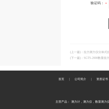
验证码：
(上一篇)
：
拉力测力仪分体式
(下一篇)
：
SGTS-2000数显
首页
|
公司简介
|
资质证书
主营产品：
测力计
,
测力仪
,
数显测力