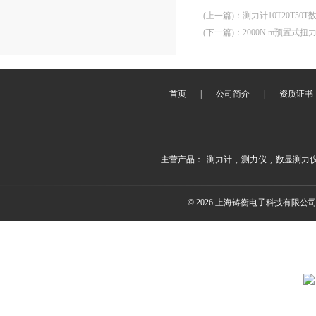
(上一篇)
：
测力计10T20T5
(下一篇)
：
2000N.m预置式
首页
|
公司简介
|
资质证书
主营产品：
测力计
,
测力仪
,
数显测力
© 2026 上海铸衡电子科技有限公司(ww